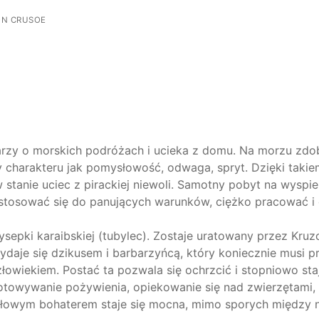
ON CRUSOE
zy o morskich podróżach i ucieka z domu. Na morzu zd
hy charakteru jak pomysłowość, odwaga, spryt. Dzięki taki
 stanie uciec z pirackiej niewoli. Samotny pobyt na wyspi
 dostosować się do panujących warunków, ciężko pracować i
sepki karaibskiej (tubylec). Zostaje uratowany przez Kruz
ydaje się dzikusem i barbarzyńcą, który koniecznie musi p
złowiekiem. Postać ta pozwala się ochrzcić i stopniowo staj
otowywanie pożywienia, opiekowanie się nad zwierzętami,
ytułowym bohaterem staje się mocna, mimo sporych między 