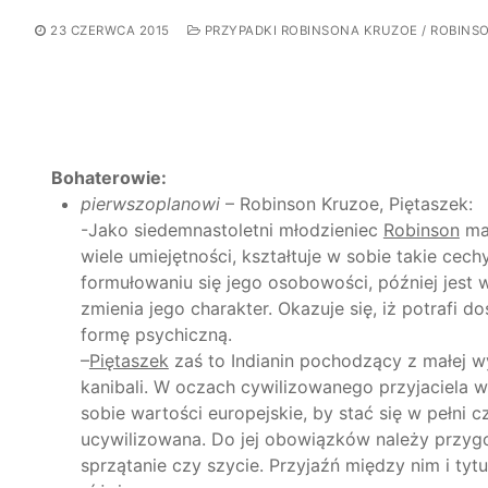
23 CZERWCA 2015
PRZYPADKI ROBINSONA KRUZOE / ROBINS
Bohaterowie:
pierwszoplanowi
– Robinson Kruzoe, Piętaszek:
-Jako siedemnastoletni młodzieniec
Robinson
mar
wiele umiejętności, kształtuje w sobie takie cec
formułowaniu się jego osobowości, później jest w
zmienia jego charakter. Okazuje się, iż potrafi
formę psychiczną.
–
Piętaszek
zaś to Indianin pochodzący z małej wy
kanibali. W oczach cywilizowanego przyjaciela w
sobie wartości europejskie, by stać się w pełni c
ucywilizowana. Do jej obowiązków należy przyg
sprzątanie czy szycie. Przyjaźń między nim i t