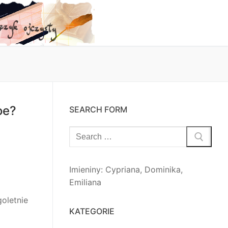
oe?
SEARCH FORM
Szukaj:
Imieniny
:
Cypriana
,
Dominika
,
Emiliana
oletnie
KATEGORIE