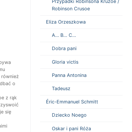
Przypadki Robinsona Kruzoe /
Robinson Crusoe
Eliza Orzeszkowa
A… B… C…
Dobra pani
Gloria victis
obywa
emu
Panna Antonina
e również
 dbać o
Tadeusz
oe z rąk
Éric-Emmanuel Schmitt
rzyswoić
e się
Dziecko Noego
nimi
Oskar i pani Róża