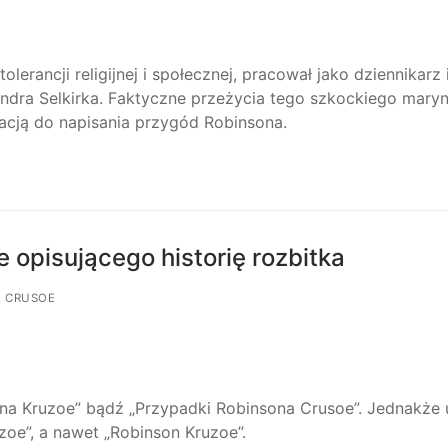
olerancji religijnej i społecznej, pracował jako dziennikarz
andra Selkirka. Faktyczne przeżycia tego szkockiego mary
racją do napisania przygód Robinsona.
e opisującego historię rozbitka
N CRUSOE
a Kruzoe” bądź „Przypadki Robinsona Crusoe”. Jednakże 
zoe”, a nawet „Robinson Kruzoe”.