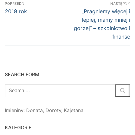
Nawigacja
POPRZEDNI
NASTĘPNY
wpisu
Poprzedni
Następny
2019 rok
„Pragniemy więcej i
wpis:
wpis:
lepiej, mamy mniej i
gorzej” – szkolnictwo i
finanse
SEARCH FORM
Szukaj:
Imieniny
:
Donata
,
Doroty
,
Kajetana
KATEGORIE