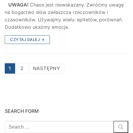
UWAGA!
Chaos jest niewskazany. Zwróćmy uwagę
na bogactwo słów zwłaszcza rzeczowników i
czasowników. Używajmy wielu: epitetów, porównań.
Dodatkowo ukażmy emocje.
CZYTAJ DALEJ →
Stronicowanie
1
2
NASTĘPNY
wpisów
SEARCH FORM
Szukaj: