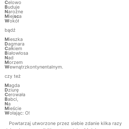
C
elowo
B
uduje
N
arożne
M
iej
sc
a
W
okół
bądź
M
ieszka
D
agmara
C
ałkiem
B
iałowłosa
N
ad
M
orzem
W
ewnątrzkontynentalnym.
czy też
M
agda
D
ziurę
C
erowała
B
abci,
N
a
M
ieście
W
ołając: O!
Powtarzaj utworzone przez siebie zdanie kilka razy