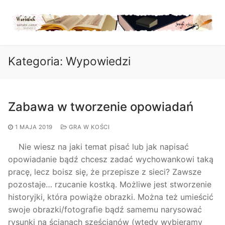
Przejdź
do
treści
Kategoria:
Wypowiedzi
Zabawa w tworzenie opowiadań
1 MAJA 2019
GRA W KOŚCI
Nie wiesz na jaki temat pisać lub jak napisać
opowiadanie bądź chcesz zadać wychowankowi taką
pracę, lecz boisz się, że przepisze z sieci? Zawsze
pozostaje… rzucanie kostką. Możliwe jest stworzenie
historyjki, która powiąże obrazki. Można też umieścić
swoje obrazki/fotografie bądź samemu narysować
rysunki na ścianach sześcianów (wtedy wybieramy