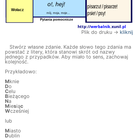
Plik do druku →
kliknij
Stwórz własne zdanie. Każde słowo tego zdania ma
powstać z litery, która stanowi skrót od nazwy
jednego z przypadków. Aby miało to sens, zachowaj
kolejność.
Przykładowo:
M
knie
D
o
C
elu
B
ieżącego
N
a
M
ie
s
ią
c
W
cześniej
lub
M
iasto
D
ublin