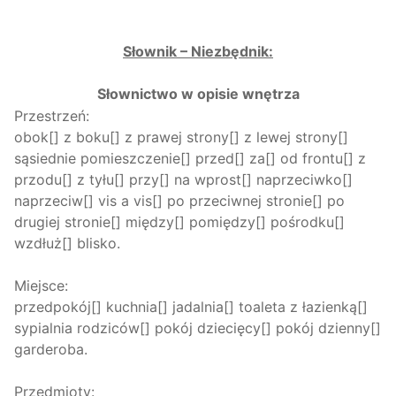
Słownik – Niezbędnik:
Słownictwo w opisie wnętrza
Przestrzeń:
obok[] z boku[] z prawej strony[] z lewej strony[]
sąsiednie pomieszczenie[] przed[] za[] od frontu[] z
przodu[] z tyłu[] przy[] na wprost[] naprzeciwko[]
naprzeciw[] vis a vis[] po przeciwnej stronie[] po
drugiej stronie[] między[] pomiędzy[] pośrodku[]
wzdłuż[] blisko.
Miejsce:
przedpokój[] kuchnia[] jadalnia[] toaleta z łazienką[]
sypialnia rodziców[] pokój dziecięcy[] pokój dzienny[]
garderoba.
Przedmioty: