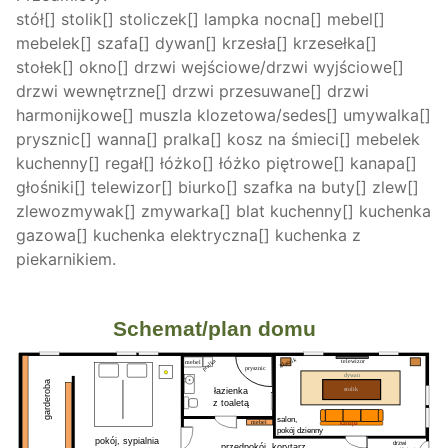
stół[] stolik[] stoliczek[] lampka nocna[] mebel[]
mebelek[] szafa[] dywan[] krzesła[] krzesełka[]
stołek[] okno[] drzwi wejściowe/drzwi wyjściowe[]
drzwi wewnętrzne[] drzwi przesuwane[] drzwi
harmonijkowe[] muszla klozetowa/sedes[] umywalka[]
prysznic[] wanna[] pralka[] kosz na śmieci[] mebelek
kuchenny[] regał[] łóżko[] łóżko piętrowe[] kanapa[]
głośniki[] telewizor[] biurko[] szafka na buty[] zlew[]
zlewozmywak[] zmywarka[] blat kuchenny[] kuchenka
gazowa[] kuchenka elektryczna[] kuchenka z
piekarnikiem.