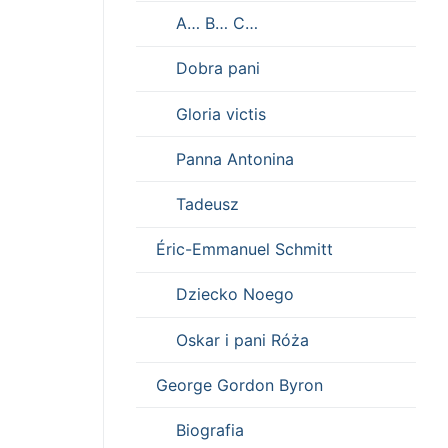
A… B… C…
Dobra pani
Gloria victis
Panna Antonina
Tadeusz
Éric-Emmanuel Schmitt
Dziecko Noego
Oskar i pani Róża
George Gordon Byron
Biografia