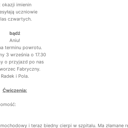
z okazji imienin
esyłają uczniowie
las czwartych.
bądź
Aniu!
a terminu powrotu.
y 3 września o 17.30
y o przyjazd po nas
worzec Fabryczny.
Radek i Pola.
Ćwiczenia:
adomość:
ochodowy i teraz biedny cierpi w szpitalu. Ma złamane rę