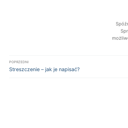
Spóźn
Spr
możliwe
Nawigacja
POPRZEDNI
Poprzedni
wpisu
Streszczenie – jak je napisać?
wpis: