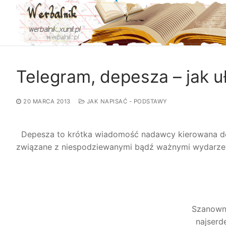
Przejdź
do
treści
Telegram, depesza – jak 
20 MARCA 2013
JAK NAPISAĆ - PODSTAWY
Depesza to krótka wiadomość nadawcy kierowana do 
związane z niespodziewanymi bądź ważnymi wydarzeni
Szanown
najserd