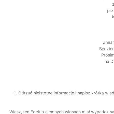
prz
k
Zmian
Będziem
Prosim
na D
Odrzuć nieistotne informacje i napisz krótką wi
Wiesz, ten Edek o ciemnych włosach miał wypadek sam