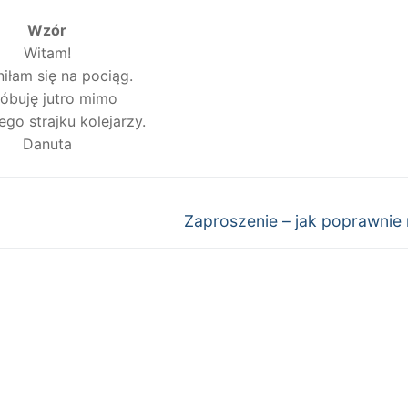
Wzór
Witam!
iłam się na pociąg.
óbuję jutro mimo
go strajku kolejarzy.
Danuta
Następny
Zaproszenie – jak poprawnie
wpis: