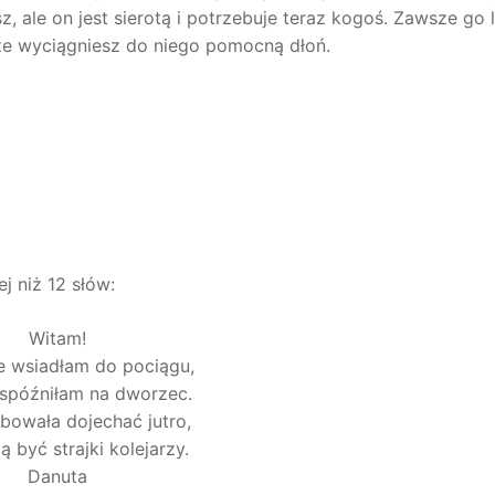
, ale on jest sierotą i potrzebuje teraz kogoś. Zawsze go lu
że wyciągniesz do niego pomocną dłoń.
j niż 12 słów:
Witam!
ie wsiadłam do pociągu,
 spóźniłam na dworzec.
bowała dojechać jutro,
 być strajki kolejarzy.
Danuta