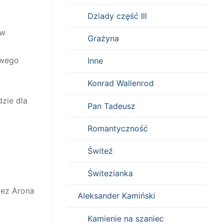
Dziady część III
 w
Grażyna
iwego
Inne
Konrad Wallenrod
zie dla
Pan Tadeusz
Romantyczność
Świteź
Świtezianka
zez Arona
Aleksander Kamiński
Kamienie na szaniec