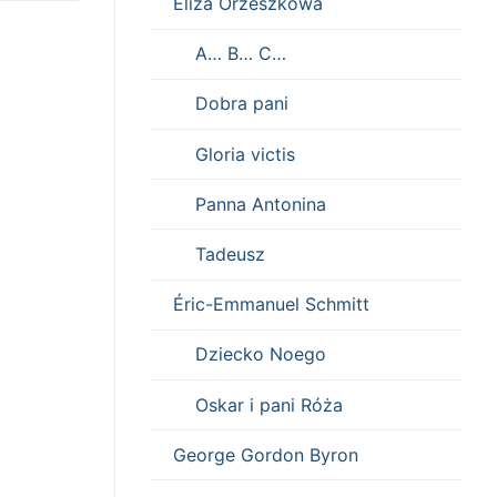
Eliza Orzeszkowa
A… B… C…
Dobra pani
Gloria victis
Panna Antonina
Tadeusz
Éric-Emmanuel Schmitt
Dziecko Noego
Oskar i pani Róża
George Gordon Byron