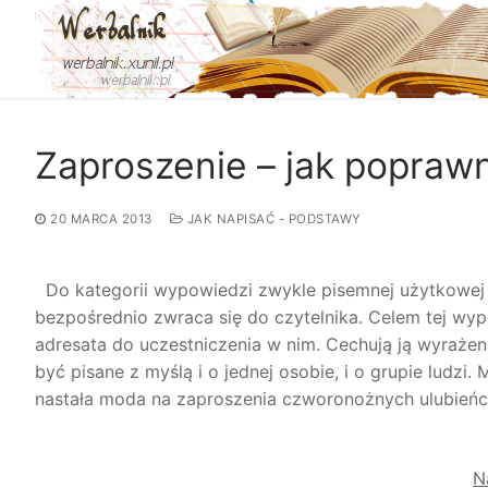
Przejdź
do
treści
Zaproszenie – jak popraw
20 MARCA 2013
JAK NAPISAĆ - PODSTAWY
Do kategorii wypowiedzi zwykle pisemnej użytkowej n
bezpośrednio zwraca się do czytelnika. Celem tej wyp
adresata do uczestniczenia w nim. Cechują ją wyrażen
być pisane z myślą i o jednej osobie, i o grupie ludz
nastała moda na zaproszenia czworonożnych ulubie
N