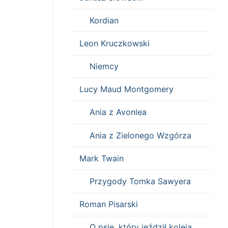
Kordian
Leon Kruczkowski
Niemcy
Lucy Maud Montgomery
Ania z Avonlea
Ania z Zielonego Wzgórza
Mark Twain
Przygody Tomka Sawyera
Roman Pisarski
O psie, który jeździł koleją