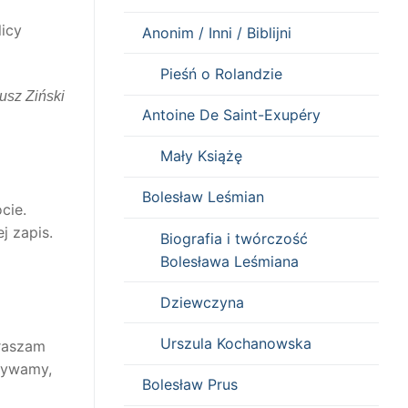
icy
Anonim / Inni / Biblijni
Pieśń o Rolandzie
eusz Ziński
Antoine De Saint-Exupéry
Mały Książę
Bolesław Leśmian
cie.
j zapis.
Biografia i twórczość
Bolesława Leśmiana
Dziewczyna
Urszula Kochanowska
praszam
krywamy,
Bolesław Prus