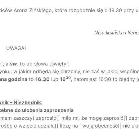
ów Arona Zińskiego, które rozpocznie się o 18.30 przy ul
Nisa Iksińska i Iren
UWAGA!
”, a
św
.
to od słowa „święty”.
ku, w jakim odbędą się chrzciny, nie zaś w jakiej wspólno
30
ana godzina
to
16.30
lub
16
, natomiast 16:30 to błędny je
nik – Niezbędnik:
zebne do ułożenia zaproszenia
 mam zaszczyt zaprosić[] miło mi, że mogę zaprosić[] za
rośbę o wzięcie udziału[] liczę na Twoją obecność[] nie u