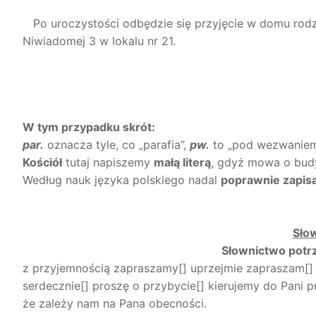
Po uroczystości odbędzie się przyjęcie w domu rodzic
Niwiadomej 3 w lokalu nr 21.
W tym przypadku skrót:
par.
oznacza tyle, co „parafia”,
pw.
to „pod wezwaniem
Kościół
tutaj napiszemy
małą literą
, gdyż mowa o budyn
Według nauk języka polskiego nadal
poprawnie zapis
Słow
Słownictwo potr
z przyjemnością zapraszamy[] uprzejmie zapraszam[]
serdecznie[] proszę o przybycie[] kierujemy do Pani p
że zależy nam na Pana obecności.