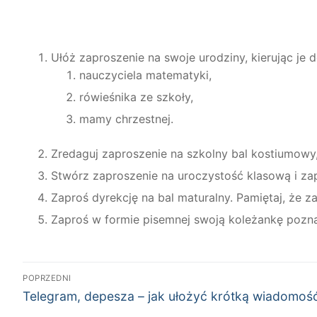
Ułóż zaproszenie na swoje urodziny, kierując je d
nauczyciela matematyki,
rówieśnika ze szkoły,
mamy chrzestnej.
Zredaguj zaproszenie na szkolny bal kostiumowy,
Stwórz zaproszenie na uroczystość klasową i zap
Zaproś dyrekcję na bal maturalny. Pamiętaj, że 
Zaproś w formie pisemnej swoją koleżankę poznan
Nawigacja
POPRZEDNI
Poprzedni
wpisu
Telegram, depesza – jak ułożyć krótką wiadomoś
wpis: