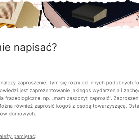
nie napisać?
ależy zaproszenie. Tym się różni od innych podobnych fo
owiedzi jest zaprezentowanie jakiegoś wydarzenia i zachę
ia frazeologiczne, np. „mam zaszczyt zaprosić”. Zaprosze
i. Można również zaprosić kogoś z osobą towarzyszącą. Osta
ńców domowych.
ależy pamiętać
: