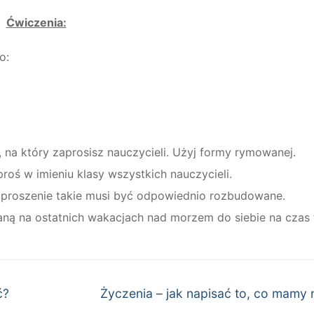
Ćwiczenia:
o:
 na który zaprosisz nauczycieli. Użyj formy rymowanej.
roś w imieniu klasy wszystkich nauczycieli.
zaproszenie takie musi być odpowiednio rozbudowane.
ą na ostatnich wakacjach nad morzem do siebie na czas fe
Następny
ć?
Życzenia – jak napisać to, co mamy 
wpis: