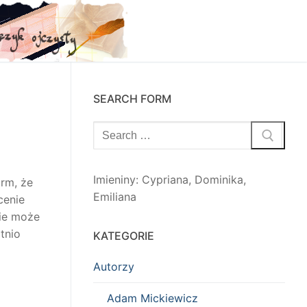
SEARCH FORM
Szukaj:
Imieniny
:
Cypriana
,
Dominika
,
rm, że
Emiliana
cenie
nie może
tnio
KATEGORIE
Autorzy
Adam Mickiewicz