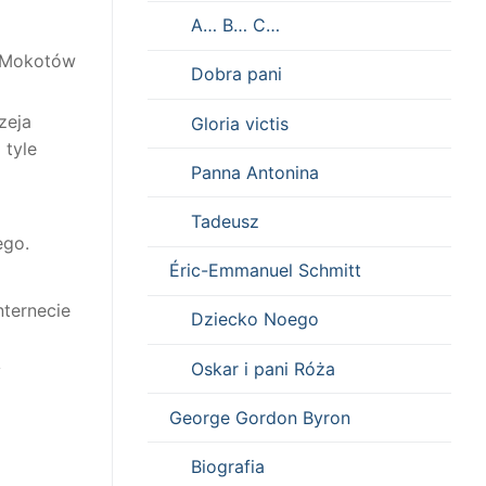
A… B… C…
 „Mokotów
Dobra pani
zeja
Gloria victis
 tyle
Panna Antonina
Tadeusz
ego.
Éric-Emmanuel Schmitt
nternecie
Dziecko Noego
Oskar i pani Róża
y
George Gordon Byron
Biografia