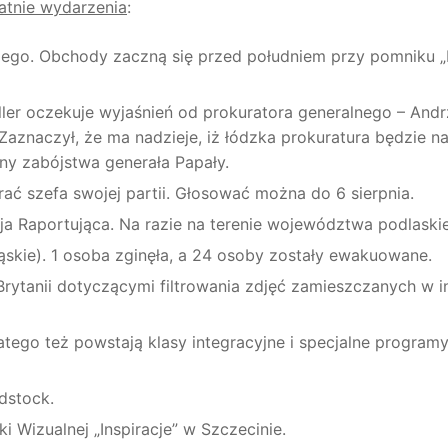
atnie wydarzenia
:
iego. Obchody zaczną się przed południem przy pomniku
Miller oczekuje wyjaśnień od prokuratora generalnego – Andr
Zaznaczył, że ma nadzieje, iż łódzka prokuratura będzie na
ny zabójstwa generała Papały.
ać szefa swojej partii. Głosować można do 6 sierpnia.
ja Raportująca. Na razie na terenie województwa podlaski
skie). 1 osoba zginęła, a 24 osoby zostały ewakuowane.
Brytanii dotyczącymi filtrowania zdjęć zamieszczanych w i
atego też powstają klasy integracyjne i specjalne program
dstock.
 Wizualnej „Inspiracje” w Szczecinie.