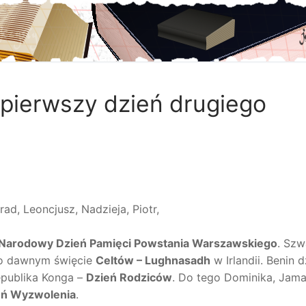
i pierwszy dzień drugiego
rad, Leoncjusz, Nadzieja, Piotr,
Narodowy Dzień Pamięci Powstania Warszawskiego
. Szw
 o dawnym święcie
Celtów – Lughnasadh
w Irlandii. Benin d
epublika Konga –
Dzień Rodziców
. Do tego Dominika, Jama
eń Wyzwolenia
.