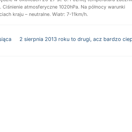
%. Ciśnienie atmosferyczne 1020hPa. Na północy warunki
ach kraju – neutralne. Wiatr: 7-11km/h.
Następny
siąca
2 sierpnia 2013 roku to drugi, acz bardzo ciep
wpis: