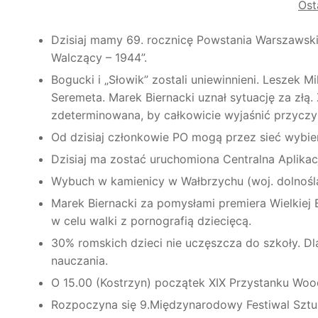
Ost
Dzisiaj mamy 69. rocznicę Powstania Warszawsk
Walczący – 1944”.
Bogucki i „Słowik” zostali uniewinnieni. Leszek 
Seremeta. Marek Biernacki uznał sytuację za złą. 
zdeterminowana, by całkowicie wyjaśnić przyczy
Od dzisiaj członkowie PO mogą przez sieć wybier
Dzisiaj ma zostać uruchomiona Centralna Aplikac
Wybuch w kamienicy w Wałbrzychu (woj. dolnoślą
Marek Biernacki za pomysłami premiera Wielkiej 
w celu walki z pornografią dziecięcą.
30% romskich dzieci nie uczęszcza do szkoły. Dl
nauczania.
O 15.00 (Kostrzyn) początek XIX Przystanku Woo
Rozpoczyna się 9.Międzynarodowy Festiwal Sztuki