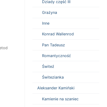
Dziady część III
Grażyna
Inne
Konrad Wallenrod
.
Pan Tadeusz
metod
Romantyczność
Świteź
Świtezianka
Aleksander Kamiński
Kamienie na szaniec