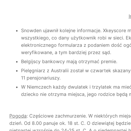
I
Snowden ujawnił kolejne informacje. Xkeyscore 
wszystkiego, co dany użytkownik robi w sieci. 
elektronicznego formularza z podaniem dość ogó
weryfikowane, a tym bardziej przez sąd.
Belgijscy bankowcy mają otrzymać premie.
Pielęgniarz z Australii został w czwartek skaza
11 pensjonariuszy.
W Niemczech każdy dwulatek i trzylatek ma mieć 
dziecko nie otrzyma miejsca, jego rodzice będą
Pogoda
: Częściowe zachmurzenie. W niektórych miejsc
dzień. Od 8.00 panuje ok. 18 st. C. O dziewiątej będzie
piętnastej wzrośnie do 24-25 st. C. A o siedemnastej 