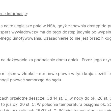
nne informacje
:
ma najrozleglejsze pole w NSA, gdyż zapewnia dostęp do p
Ekspert wywiadowczy ma do tego dostęp jedynie po wypełn
lnego umotywowania. Uzasadnienie to nie jest przez niko
ny na dożywocie za podpalenie domu opieki. Przez jego czy
miejsce w żłobku – oto nowe prawo w tym kraju. Jeżeli ic
 mogli pozwać samorząd do sądu.
ach przelotne deszcze. Od 14 st. C. w nocy do ok. 26 st. 
 to już ok. 20 st. C. W południe temperatura osiągnie ok. 23
będzie w okolicach 26-27 st. C. Później temperatura zaczn