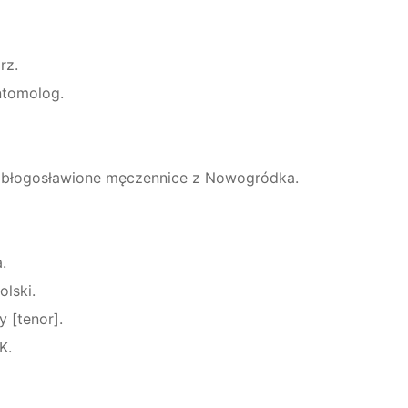
rz.
entomolog.
– błogosławione męczennice z Nowogródka.
.
olski.
 [tenor].
K.