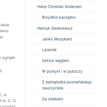
Hans Christian Andersen
Brzydkie kaczątko
rawie
Henryk Sienkiewicz
ieniu
go
Janko Muzykant
Latarnik
n zginęło
Szkice węglem
h
W pustyni i w puszczy
Z pamiętnika poznańskiego
nauczyciela
C. w
Za chlebem
 st. C. O
ie spadać