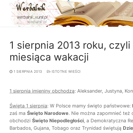
Przejdź
do
treści
1 sierpnia 2013 roku, czyl
miesiąca wakacji
1 SIERPNIA 2013
ISTOTNE WIEŚCI
1 sierpnia imieniny obchodzą
: Aleksander, Justyna, Kon
Święta 1 sierpnia
: W Polsce mamy święto państwowe:
zaś ma
Święto Narodowe
. Nie można zapomnieć też
obchodzi
Święto Niepodległości
, a Demokratyczna R
Barbados, Gujana, Tobago oraz Trynidad świętują
Dzi