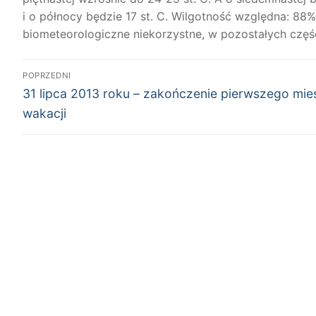
i o północy będzie 17 st. C. Wilgotność względna: 88
biometeorologiczne niekorzystne, w pozostałych części
Nawigacja
POPRZEDNI
Poprzedni
wpisu
31 lipca 2013 roku – zakończenie pierwszego mie
wpis:
wakacji