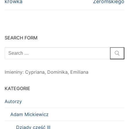
krówka
Żeromskiego
SEARCH FORM
Szukaj:
Imieniny
:
Cypriana
,
Dominika
,
Emiliana
KATEGORIE
Autorzy
Adam Mickiewicz
Dziady część III