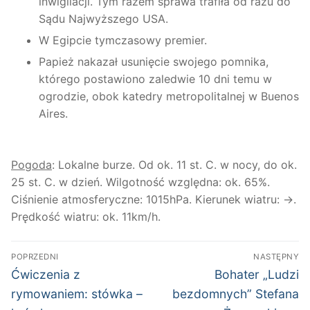
inwigilacji. Tym razem sprawa trafiła od razu do
Sądu Najwyższego USA.
W Egipcie tymczasowy premier.
Papież nakazał usunięcie swojego pomnika,
którego postawiono zaledwie 10 dni temu w
ogrodzie, obok katedry metropolitalnej w Buenos
Aires.
Pogoda
: Lokalne burze. Od ok. 11 st. C. w nocy, do ok.
25 st. C. w dzień.
Wilgotność względna: ok. 65%.
Ciśnienie atmosferyczne: 1015hPa. Kierunek wiatru: →.
Prędkość wiatru: ok. 11km/h.
Nawigacja
POPRZEDNI
NASTĘPNY
wpisu
Poprzedni
Następny
Ćwiczenia z
Bohater „Ludzi
wpis:
wpis:
rymowaniem: stówka –
bezdomnych” Stefana