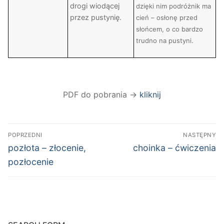
drogi wiodącej
dzięki nim podróżnik ma
przez pustynię.
cień – osłonę przed
słońcem, o co bardzo
trudno na pustyni.
PDF do pobrania →
kliknij
Nawigacja
POPRZEDNI
NASTĘPNY
wpisu
Poprzedni
Następny
pozłota – złocenie,
choinka – ćwiczenia
wpis:
wpis:
pozłocenie