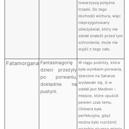
towarzyszą potężne
trzaski. Do tego
dochodzi wichura, więc
nieprzygotowany
obieżyświat, który nie
zdołał znaleźć przed tym
schronienia, może nie
wyjść z tego cało.
Fantasmagorię
Fatamorgana
W ciągu podróży, która
dzieci przeżyły
była wynikiem porwania,
dzieciom na Saharze
po porwaniu,
wydawało się, iż w
dokładnie na
oddali jest Medinet –
pustyni.
miejsce, które opuścili
pewien czas temu.
Chimera była
perfekcyjna, gdyż
można było rozróżnić
wszelkie niuanse miasta.