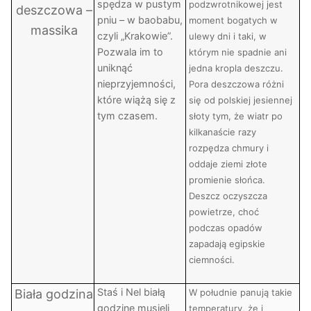
spędza w pustym
podzwrotnikowej jest
deszczowa –
pniu – w baobabu,
moment bogatych w
massika
czyli „Krakowie”.
ulewy dni i taki, w
Pozwala im to
którym nie spadnie ani
uniknąć
jedna kropla deszczu.
nieprzyjemności,
Pora deszczowa różni
które wiążą się z
się od polskiej jesiennej
tym czasem.
słoty tym, że wiatr po
kilkanaście razy
rozpędza chmury i
oddaje ziemi złote
promienie słońca.
Deszcz oczyszcza
powietrze, choć
podczas opadów
zapadają egipskie
ciemności.
Staś i Nel białą
Biała godzina
W południe panują takie
godzinę musieli
temperatury, że i