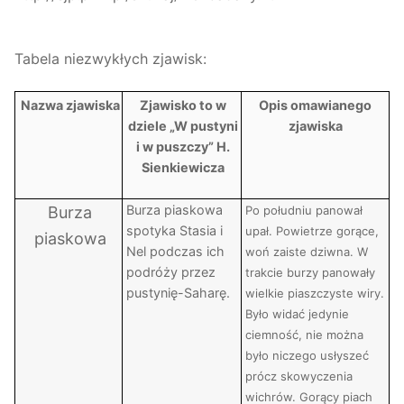
Tabela niezwykłych zjawisk:
Nazwa zjawiska
Zjawisko to w
Opis omawianego
dziele „W pustyni
zjawiska
i w puszczy” H.
Sienkiewicza
Burza piaskowa
Burza
Po południu panował
spotyka Stasia i
upał. Powietrze gorące,
piaskowa
Nel podczas ich
woń zaiste dziwna. W
podróży przez
trakcie burzy panowały
pustynię-Saharę.
wielkie piaszczyste wiry.
Było widać jedynie
ciemność, nie można
było niczego usłyszeć
prócz skowyczenia
wichrów. Gorący piach