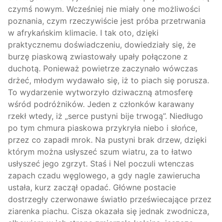
czymś nowym. Wcześniej nie miały one możliwości
poznania, czym rzeczywiście jest próba przetrwania
w afrykańskim klimacie. I tak oto, dzięki
praktycznemu doświadczeniu, dowiedziały się, że
burzę piaskową zwiastowały upały połączone z
duchotą. Ponieważ powietrze zaczynało wówczas
drżeć, młodym wydawało się, iż to piach się porusza.
To wydarzenie wytworzyło dziwaczną atmosferę
wśród podróżników. Jeden z członków karawany
rzekł wtedy, iż „serce pustyni bije trwogą”. Niedługo
po tym chmura piaskowa przykryła niebo i słońce,
przez co zapadł mrok. Na pustyni brak drzew, dzięki
którym można usłyszeć szum wiatru, za to łatwo
usłyszeć jego zgrzyt. Staś i Nel poczuli wtenczas
zapach czadu węglowego, a gdy nagle zawierucha
ustała, kurz zaczął opadać. Główne postacie
dostrzegły czerwonawe światło przeświecające przez
ziarenka piachu. Cisza okazała się jednak zwodnicza,