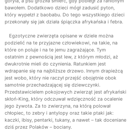
goryla, a psu groziła śmierć, gdy pobiegł za ranionym
bawołem. Dodatkowo dzieci mógł zadusić pyton,
który wypełzł z baobabu. Do tego wszystkiego dzieci
przekonały się jak działa śpiączka afrykańska i febra.
Egzotyczne zwierzęta opisane w dziele można
podzielić na te przyjazne człowiekowi, na takie, na
które on poluje i na te jemu zagrażające. Tym
ostatnim z pewnością jest lew, z którym młodzi, aż
dwukrotnie mieli do czynienia. Ratunkiem jest
wdrapanie się na najbliższe drzewo. Innym drapieżcą
jest wobo, który nie raczył przejść obojętnie obok
samotnie przechadzającej się dziewczynki.
Przedstawicielem pokojowych zwierząt jest afrykański
skłoń-King, który odczuwał wdzięczność za ocalenie
jego żywota. Za to zwierzyna, na którą polował
chłopiec, to zebry i antylopy oraz takie ptaki jak:
kaczki, ibisy, pentarki, tukany, a nawet – tak doceniane
dziś przez Polaków – bociany.