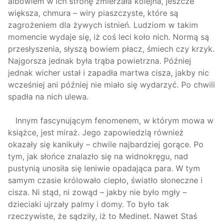
albowiem w ich stronę zmierzała kolejna, jeszcze
większa, chmura – wiry piaszczyste, które są
zagrożeniem dla żywych istnień. Ludziom w takim
momencie wydaje się, iż coś leci koło nich. Normą są
przesłyszenia, słyszą bowiem płacz, śmiech czy krzyk.
Najgorsza jednak była trąba powietrzna. Później
jednak wicher ustał i zapadła martwa cisza, jakby nic
wcześniej ani później nie miało się wydarzyć. Po chwili
spadła na nich ulewa.
Innym fascynującym fenomenem, w którym mowa w
książce, jest miraż. Jego zapowiedzią również
okazały się kanikuły – chwile najbardziej gorące. Po
tym, jak słońce znalazło się na widnokręgu, nad
pustynią unosiła się leniwie opadająca para. W tym
samym czasie królowało ciepło, światło słoneczne i
cisza. Ni stąd, ni zowąd – jakby nie było mgły –
dzieciaki ujrzały palmy i domy. To było tak
rzeczywiste, że sądziły, iż to Medinet. Nawet Staś