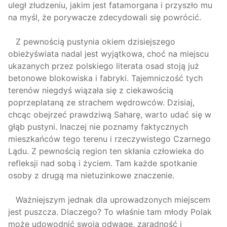
uległ złudzeniu, jakim jest fatamorgana i przyszło mu
na myśl, że porywacze zdecydowali się powrócić.
Z pewnością pustynia okiem dzisiejszego
obieżyświata nadal jest wyjątkowa, choć na miejscu
ukazanych przez polskiego literata osad stoją już
betonowe blokowiska i fabryki. Tajemniczość tych
terenów niegdyś wiązała się z ciekawością
poprzeplataną ze strachem wędrowców. Dzisiaj,
chcąc obejrzeć prawdziwą Saharę, warto udać się w
głąb pustyni. Inaczej nie poznamy faktycznych
mieszkańców tego terenu i rzeczywistego Czarnego
Lądu. Z pewnością region ten skłania człowieka do
refleksji nad sobą i życiem. Tam każde spotkanie
osoby z drugą ma nietuzinkowe znaczenie.
Ważniejszym jednak dla uprowadzonych miejscem
jest puszcza. Dlaczego? To właśnie tam młody Polak
może udowodnić swoją odwagę, zaradność i