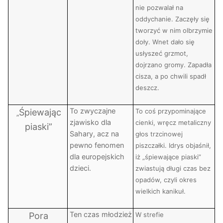
nie pozwalał na
oddychanie. Zaczęły się
tworzyć w nim olbrzymie
doły. Wnet dało się
usłyszeć grzmot,
dojrzano gromy. Zapadła
cisza, a po chwili spadł
deszcz.
To zwyczajne
Śpiewając
To coś przypominające
„
zjawisko dla
cienki, wręcz metaliczny
piaski”
Sahary, acz na
głos trzcinowej
pewno fenomen
piszczałki. Idrys objaśnił,
dla europejskich
iż „śpiewające piaski”
dzieci.
zwiastują długi czas bez
opadów, czyli okres
wielkich kanikuł.
Ten czas młodzież
Pora
W strefie