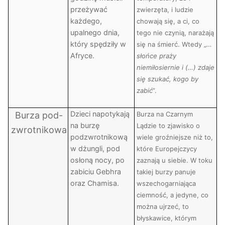
przeżywać
zwierzęta, i ludzie
każdego,
chowają się, a ci, co
upalnego dnia,
tego nie czynią, narażają
który spędziły w
się na śmierć. Wtedy „
…
Afryce.
słońce praży
niemiłosiernie i (…) zdaje
się szukać, kogo by
zabić
”.
Dzieci napotykają
Burza pod-
Burza na Czarnym
na burzę
Lądzie to zjawisko o
zwrotnikowa
podzwrotnikową
wiele groźniejsze niż to,
w dżungli, pod
które Europejczycy
osłoną nocy, po
zaznają u siebie. W toku
zabiciu Gebhra
takiej burzy panuje
oraz Chamisa.
wszechogarniająca
ciemność, a jedyne, co
można ujrzeć, to
błyskawice, którym