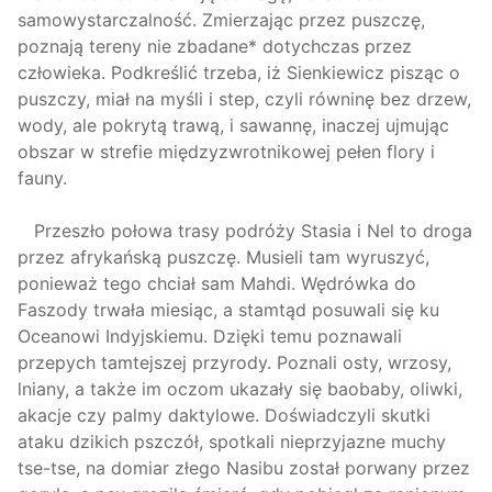
samowystarczalność. Zmierzając przez puszczę,
poznają tereny nie zbadane* dotychczas przez
człowieka. Podkreślić trzeba, iż Sienkiewicz pisząc o
puszczy, miał na myśli i step, czyli równinę bez drzew,
wody, ale pokrytą trawą, i sawannę, inaczej ujmując
obszar w strefie międzyzwrotnikowej pełen flory i
fauny.
Przeszło połowa trasy podróży Stasia i Nel to droga
przez afrykańską puszczę. Musieli tam wyruszyć,
ponieważ tego chciał sam Mahdi. Wędrówka do
Faszody trwała miesiąc, a stamtąd posuwali się ku
Oceanowi Indyjskiemu. Dzięki temu poznawali
przepych tamtejszej przyrody. Poznali osty, wrzosy,
lniany, a także im oczom ukazały się baobaby, oliwki,
akacje czy palmy daktylowe. Doświadczyli skutki
ataku dzikich pszczół, spotkali nieprzyjazne muchy
tse-tse, na domiar złego Nasibu został porwany przez