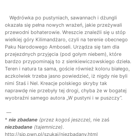
Wędrówka po pustyniach, sawannach i dżungli
okazała się pełna nowych wrażeń, jakie przeżywali
przewodni bohaterowie. Wreszcie znaleźli się u stóp
wielkiej góry Kilimandżaro, czyli na terenie obecnego
Paku Narodowego Amboseli. Urządza się tam dla
przejezdnych przyjęcia (pod gołym niebem), które
bardzo przypominają to z sienkiewiczowskiego dzieła.
Teren i natura ta sama, goście również koloru białego,
aczkolwiek trzeba jasno powiedzieć, iż nigdy nie byli
nimi Staś i Nel. Kreacje polskiego skryby tak
naprawdę nie przebyły tej drogi, chyba że w bogatej
wyobraźni samego autora „W pustyni i w puszczy”.
—
*
nie zbadan
e
(przez kogoś jeszcze),
nie zaś
niezbadan
e
(tajemnicz
e
)
.
http://sjp.pwn.pl/szukaj/niezbadany.html