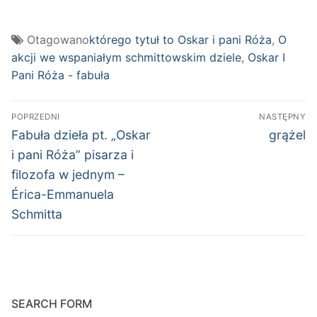
Otagowano
którego tytuł to Oskar i pani Róża
,
O
akcji we wspaniałym schmittowskim dziele
,
Oskar I
Pani Róża - fabuła
Nawigacja
POPRZEDNI
NASTĘPNY
wpisu
Poprzedni
Następn
Fabuła dzieła pt. „Oskar
grążel
wpis:
wpis:
i pani Róża” pisarza i
filozofa w jednym –
Érica-Emmanuela
Schmitta
SEARCH FORM