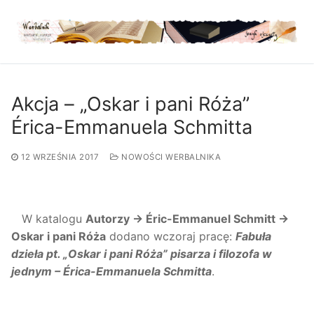
Przejdź
do
treści
Akcja – „Oskar i pani Róża”
Érica-Emmanuela Schmitta
12 WRZEŚNIA 2017
NOWOŚCI WERBALNIKA
W katalogu
Autorzy → Éric-Emmanuel Schmitt →
Oskar i pani Róża
dodano wczoraj pracę:
Fabuła
dzieła pt. „Oskar i pani Róża” pisarza i filozofa w
jednym – Érica-Emmanuela Schmitta
.