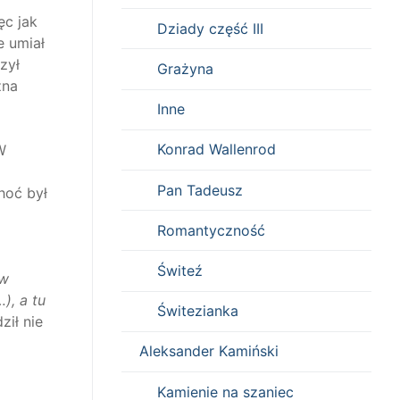
ęc jak
Dziady część III
e umiał
zył
Grażyna
zna
Inne
Konrad Wallenrod
W
Pan Tadeusz
hoć był
Romantyczność
Świteź
 w
), a tu
Świtezianka
ził nie
Aleksander Kamiński
Kamienie na szaniec