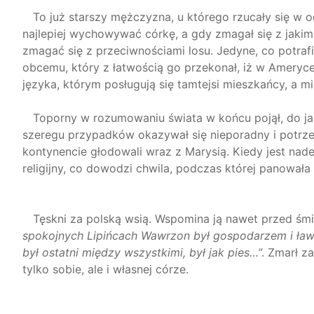
To już starszy mężczyzna, u którego rzucały się w oczy
najlepiej wychowywać córkę, a gdy zmagał się z jakim
zmagać się z przeciwnościami losu. Jedyne, co potrafi
obcemu, który z łatwością go przekonał, iż w Ameryce 
języka, którym posługują się tamtejsi mieszkańcy, a m
Toporny w rozumowaniu świata w końcu pojął, do jak
szeregu przypadków okazywał się nieporadny i potrzeb
kontynencie głodowali wraz z Marysią. Kiedy jest nade
religijny, co dowodzi chwila, podczas której panowała 
Tęskni za polską wsią. Wspomina ją nawet przed śmier
spokojnych Lipińcach Wawrzon był gospodarzem i ławni
był ostatni między wszystkimi, był jak pies…
”. Zmarł z
tylko sobie, ale i własnej córze.