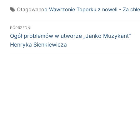
Otagowano
o Wawrzonie Toporku z noweli - Za chl
Nawigacja
POPRZEDNI
Poprzedni
wpisu
Ogół problemów w utworze „Janko Muzykant”
wpis:
Henryka Sienkiewicza