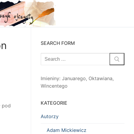
on
SEARCH FORM
Szukaj:
Imieniny
:
Januarego
,
Oktawiana
,
Wincentego
KATEGORIE
ł pod
Autorzy
Adam Mickiewicz