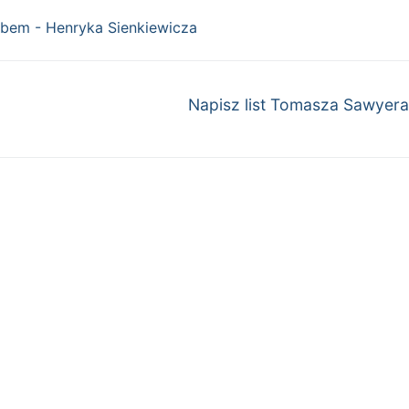
ebem - Henryka Sienkiewicza
Następny
Napisz list Tomasza Sawyera
wpis: