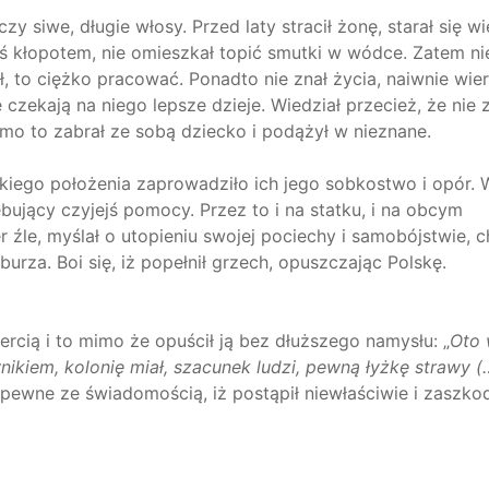
 siwe, długie włosy. Przed laty stracił żonę, starał się wi
ś kłopotem, nie omieszkał topić smutki w wódce. Zatem ni
ł, to ciężko pracować. Ponadto nie znał życia, naiwnie wier
czekają na niego lepsze dzieje. Wiedział przecież, że nie 
imo to zabrał ze sobą dziecko i podążył w nieznane.
iego położenia zaprowadziło ich jego sobkostwo i opór. 
ujący czyjejś pomocy. Przez to i na statku, i na obcym
r źle, myślał o utopieniu swojej pociechy i samobójstwie, c
burza. Boi się, iż popełnił grzech, opuszczając Polskę.
cią i to mimo że opuścił ją bez dłuższego namysłu: „
Oto
kiem, kolonię miał, szacunek ludzi, pewną łyżkę strawy (…
apewne ze świadomością, iż postąpił niewłaściwie i zaszkod