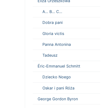
Eliza Orzeszkowa
A… B… C…
Dobra pani
Gloria victis
Panna Antonina
Tadeusz
Éric-Emmanuel Schmitt
Dziecko Noego
Oskar i pani Róża
George Gordon Byron