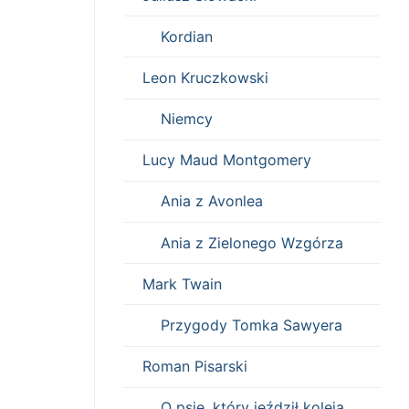
Kordian
Leon Kruczkowski
Niemcy
Lucy Maud Montgomery
Ania z Avonlea
Ania z Zielonego Wzgórza
Mark Twain
Przygody Tomka Sawyera
Roman Pisarski
O psie, który jeździł koleją