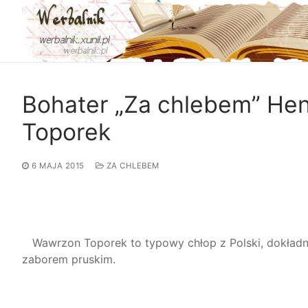
Przejdź
do
treści
Bohater „Za chlebem” He
Toporek
6 MAJA 2015
ZA CHLEBEM
Wawrzon Toporek to typowy chłop z Polski, dokładni
zaborem pruskim.