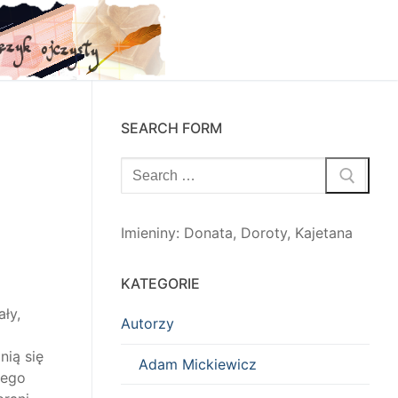
SEARCH FORM
Szukaj:
Imieniny
:
Donata
,
Doroty
,
Kajetana
KATEGORIE
ły,
Autorzy
nią się
Adam Mickiewicz
nego