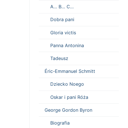
A… B… C…
Dobra pani
Gloria victis
Panna Antonina
Tadeusz
Éric-Emmanuel Schmitt
Dziecko Noego
Oskar i pani Róża
George Gordon Byron
Biografia