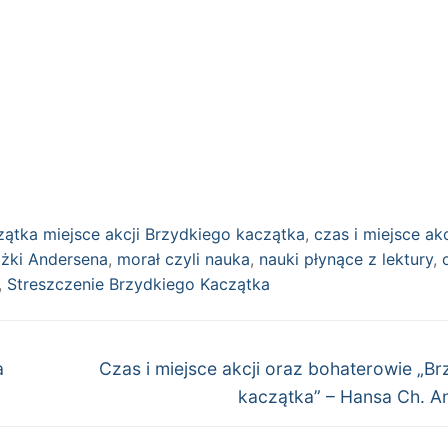
zątka miejsce akcji Brzydkiego kaczątka
,
czas i miejsce akc
ążki Andersena
,
morał czyli nauka
,
nauki płynące z lektury
,
,
Streszczenie Brzydkiego Kaczątka
Następny
a
Czas i miejsce akcji oraz bohaterowie „B
wpis:
kaczątka” – Hansa Ch. A