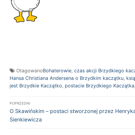
Otagowano
Bohaterowie
,
czas akcji Brzydkiego kac
Hansa Christiana Andersena o Brzydkim kaczątku
,
ksi
jest Brzydkie Kaczątko
,
postacie Brzydkiego Kaczątka
Nawigacja
POPRZEDNI
Poprzedni
wpisu
O Skawińskim – postaci stworzonej przez Henryk
wpis:
Sienkiewicza