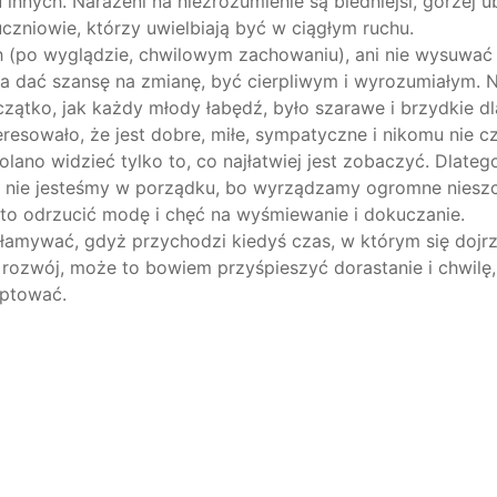
u innych.
Narażeni na niezrozumienie są biedniejsi, gorzej ub
czniowie, którzy uwielbiają być w ci
ą
głym ruchu.
 (po wyglądzie, chwilowym zachowaniu), ani nie wysuwać 
a dać szansę na zmianę, być cierpliwym i wyrozumiałym.
N
zątko, jak każdy młody łabędź, było szarawe i brzydkie d
eresowało, że jest dobre, miłe, sympatyczne i nikomu nie c
olano widzieć t
ylko t
o, co najłatwiej jest zobaczyć.
Dlateg
 nie jesteśmy w porządku, bo wyrządzamy ogromne nieszc
rto
odrzucić modę i chęć na wyśmiewanie i dokuczanie.
załamywać,
gdyż
p
rzychodz
i
kiedyś czas, w którym się dojr
j rozwój, może to bowiem
przyśpieszyć dorastanie i chwilę,
eptować.