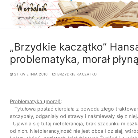
Przejdź
do
treści
„Brzydkie kaczątko” Hans
problematyka, morał płyną
21 KWIETNIA 2016
BRZYDKIE KACZĄTKO
Problematyka (morał)
:
Tytułowa postać
cierpiała z powodu złego traktowan
szczypały, odganiały od strawy i naśmiewały się z niej.
Ujawnia się tutaj nietolerancja, brak szacunku miesz
od nich.
Nietolerancyjność nie jest obca i dzisiaj, wśró