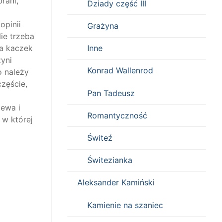
rani,
Dziady część III
opinii
Grażyna
ie trzeba
la kaczek
Inne
zyni
Konrad Wallenrod
o
należy
zęście,
Pan Tadeusz
zewa i
Romantyczność
 w której
Świteź
Świtezianka
Aleksander Kamiński
Kamienie na szaniec