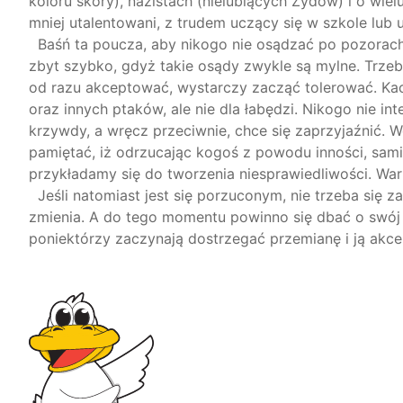
koloru skóry), nazistach (
nielubiących
Żydów) i o wiel
mniej utalentowani, z trudem uczący się w szkole lub u
Baśń ta poucza,
aby nikogo nie osądzać po pozorach
zbyt szybko, gdyż takie osądy zwykle są mylne.
Trzeb
od razu akceptować, wystarczy zacząć tolerować.
Kac
oraz innych ptaków, ale nie dla łabędzi.
Nikogo nie int
krzywdy, a wręcz przeciwnie, chce się zaprzyjaźnić.
W
pamiętać, iż odrzucając kogoś z powodu inności,
sami
przykładamy się do tworzenia niesprawiedliwości.
Wa
Jeśli natomiast jest się porzuconym, nie trzeba się 
zmienia.
A do tego momentu
powinno
się dbać o swó
poniektórzy zaczynają dostrzegać przemianę i ją akc