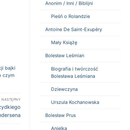
Anonim / Inni / Biblijni
Pieśń o Rolandzie
Antoine De Saint-Exupéry
Mały Książę
Bolesław Leśmian
ji bajki
Biografia i twórczość
o czym
Bolesława Leśmiana
Dziewczyna
NASTĘPNY
Urszula Kochanowska
rzydkiego
ndersena
Bolesław Prus
Anielka