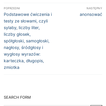
Nawigacja
POPRZEDNI
NASTĘPNY
wpisu
Poprzedni
Następny
Podstawowe ćwiczenia i
anonsować
wpis:
wpis:
testy ze słowami, czyli
sylaby, liczby liter,
liczby głosek,
spółgłoski, samogłoski,
nagłosy, śródgłosy i
wygłosy wyrazów:
karteczka, długopis,
zmiotka
SEARCH FORM