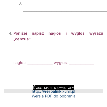
__________________________________________________
Poniżej napisz
nagłos i wygłos
wyrazu
„
cenzus
”
:
nagłos: _______________ wygłos: _______________
Ćwiczenia ze słownictwem
http://
werbalni
k
.xunil
.pl
Wersja PDF do pobrania