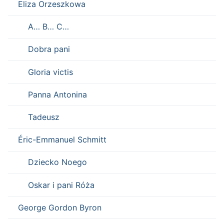
Eliza Orzeszkowa
A… B… C…
Dobra pani
Gloria victis
Panna Antonina
Tadeusz
Éric-Emmanuel Schmitt
Dziecko Noego
Oskar i pani Róża
George Gordon Byron