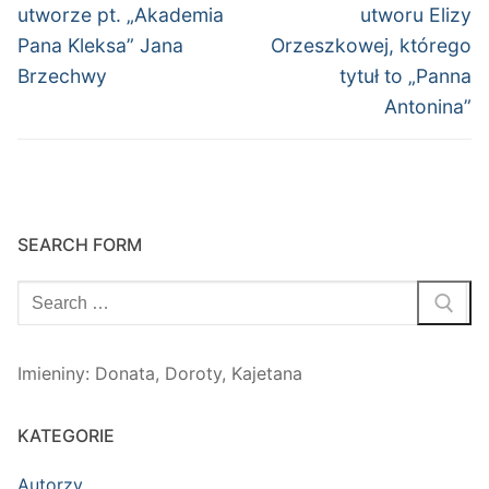
wpis:
wpis:
utworze pt. „Akademia
utworu Elizy
Pana Kleksa” Jana
Orzeszkowej, którego
Brzechwy
tytuł to „Panna
Antonina”
SEARCH FORM
Szukaj:
Imieniny
:
Donata
,
Doroty
,
Kajetana
KATEGORIE
Autorzy