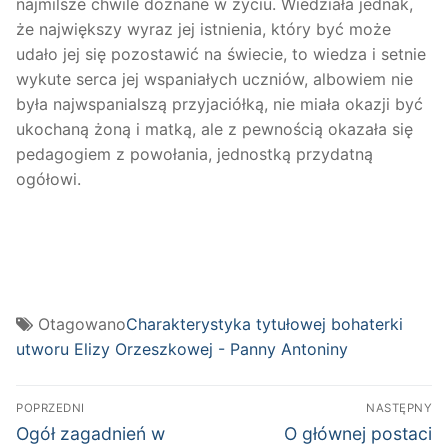
najmilsze chwile doznane w życiu. Wiedziała jednak,
że największy wyraz jej istnienia, który być może
udało jej się pozostawić na świecie, to wiedza i setnie
wykute serca jej wspaniałych uczniów, albowiem nie
była najwspanialszą przyjaciółką, nie miała okazji być
ukochaną żoną i matką, ale z pewnością okazała się
pedagogiem z powołania, jednostką przydatną
ogółowi.
Otagowano
Charakterystyka tytułowej bohaterki
utworu Elizy Orzeszkowej - Panny Antoniny
Nawigacja
POPRZEDNI
NASTĘPNY
wpisu
Poprzedni
Następny
Ogół zagadnień w
O głównej postaci