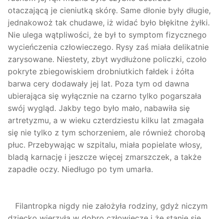
otaczającą je cieniutką skórę. Same dłonie były długie,
jednakowoż tak chudawe, iż widać było błękitne żyłki.
Nie ulega wątpliwości, że był to symptom fizycznego
wycieńczenia człowieczego. Rysy zaś miała delikatnie
zarysowane. Niestety, zbyt wydłużone policzki, czoło
pokryte zbiegowiskiem drobniutkich fałdek i żółta
barwa cery dodawały jej lat. Poza tym od dawna
ubierająca się wyłącznie na czarno tylko pogarszała
swój wygląd. Jakby tego było mało, nabawiła się
artretyzmu, a w wieku czterdziestu kilku lat zmagała
się nie tylko z tym schorzeniem, ale również chorobą
płuc. Przebywając w szpitalu, miała popielate włosy,
bladą karnację i jeszcze więcej zmarszczek, a także
zapadłe oczy. Niedługo po tym umarła.
Filantropka nigdy nie założyła rodziny, gdyż niczym
dziecko wierzyła w dobro człowiecze i że stanie się