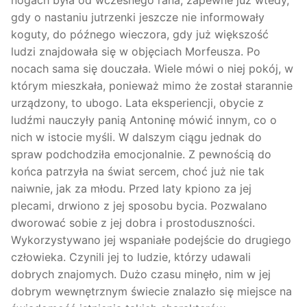
nogach była od wczesnego rana, zapewne już wtedy,
gdy o nastaniu jutrzenki jeszcze nie informowały
koguty, do późnego wieczora, gdy już większość
ludzi znajdowała się w objęciach Morfeusza. Po
nocach sama się douczała. Wiele mówi o niej pokój, w
którym mieszkała, ponieważ mimo że został starannie
urządzony, to ubogo. Lata eksperiencji, obycie z
ludźmi nauczyły panią Antoninę mówić innym, co o
nich w istocie myśli. W dalszym ciągu jednak do
spraw podchodziła emocjonalnie. Z pewnością do
końca patrzyła na świat sercem, choć już nie tak
naiwnie, jak za młodu. Przed laty kpiono za jej
plecami, drwiono z jej sposobu bycia. Pozwalano
dworować sobie z jej dobra i prostoduszności.
Wykorzystywano jej wspaniałe podejście do drugiego
człowieka. Czynili jej to ludzie, którzy udawali
dobrych znajomych. Dużo czasu minęło, nim w jej
dobrym wewnętrznym świecie znalazło się miejsce na