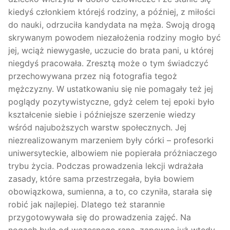
kiedyś członkiem którejś rodziny, a później, z miłości
do nauki, odrzuciła kandydata na męża. Swoją drogą
skrywanym powodem niezałożenia rodziny mogło być
jej, wciąż niewygasłe, uczucie do brata pani, u której
niegdyś pracowała. Zresztą może o tym świadczyć
przechowywana przez nią fotografia tegoż
mężczyzny. W ustatkowaniu się nie pomagały też jej
poglądy pozytywistyczne, gdyż celem tej epoki było
kształcenie siebie i późniejsze szerzenie wiedzy
wśród najuboższych warstw społecznych. Jej
niezrealizowanym marzeniem były córki – profesorki
uniwersyteckie, albowiem nie popierała próżniaczego
trybu życia. Podczas prowadzenia lekcji wdrażała
zasady, które sama przestrzegała, była bowiem
obowiązkowa, sumienna, a to, co czyniła, starała się
robić jak najlepiej. Dlatego też starannie
przygotowywała się do prowadzenia zajęć. Na