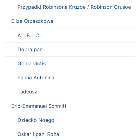
Przypadki Robinsona Kruzoe / Robinson Crusoe
Eliza Orzeszkowa
A… B… C…
Dobra pani
Gloria victis
Panna Antonina
Tadeusz
Éric-Emmanuel Schmitt
Dziecko Noego
Oskar i pani Róża