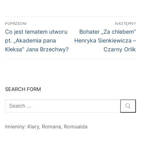
Nawigacja
POPRZEDNI
NASTĘPNY
wpisu
Poprzedni
Następny
Co jest tematem utworu
Bohater „Za chlebem”
wpis:
wpis:
pt. „Akademia pana
Henryka Sienkiewicza –
Kleksa” Jana Brzechwy?
Czarny Orlik
SEARCH FORM
Szukaj:
Imieniny
:
Klary
,
Romana
,
Romualda