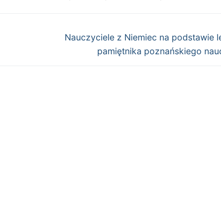
Następny
Nauczyciele z Niemiec na podstawie l
wpis:
pamiętnika poznańskiego nauc