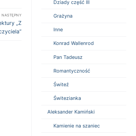
Dziady część III
Grażyna
NASTĘPNY
ektury „Z
Inne
zyciela”
Konrad Wallenrod
Pan Tadeusz
Romantyczność
Świteź
Świtezianka
Aleksander Kamiński
Kamienie na szaniec