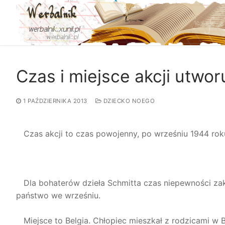
Przejdź
do
treści
Czas i miejsce akcji utwo
1 PAŹDZIERNIKA 2013
DZIECKO NOEGO
Czas akcji to czas powojenny, po wrześniu 1944 rok
Dla bohaterów dzieła Schmitta czas niepewności zako
państwo we wrześniu.
Miejsce to Belgia. Chłopiec mieszkał z rodzicami w B