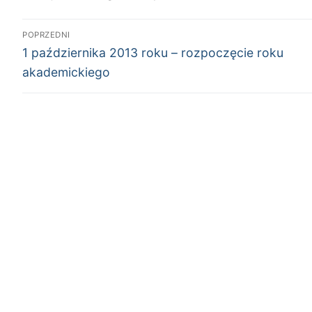
Nawigacja
POPRZEDNI
Poprzedni
wpisu
1 października 2013 roku – rozpoczęcie roku
wpis:
akademickiego