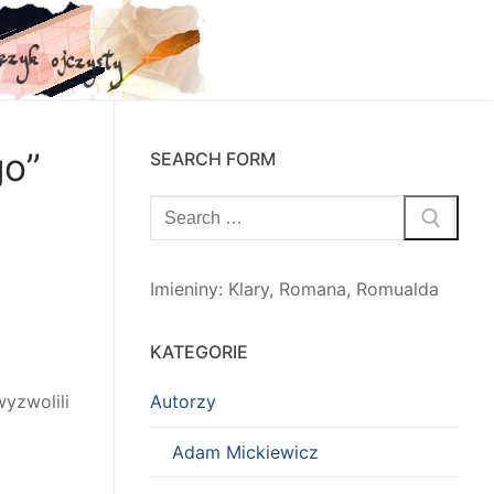
go”
SEARCH FORM
Szukaj:
Imieniny
:
Klary
,
Romana
,
Romualda
KATEGORIE
yzwolili
Autorzy
Adam Mickiewicz