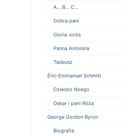
A… B… C…
Dobra pani
Gloria victis
Panna Antonina
Tadeusz
Éric-Emmanuel Schmitt
Dziecko Noego
Oskar i pani Róża
George Gordon Byron
Biografia