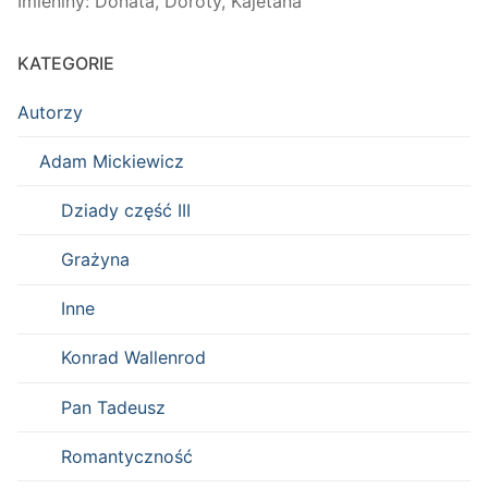
Imieniny
:
Donata
,
Doroty
,
Kajetana
KATEGORIE
Autorzy
Adam Mickiewicz
Dziady część III
Grażyna
Inne
Konrad Wallenrod
Pan Tadeusz
Romantyczność