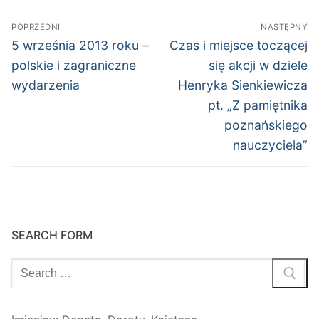
Nawigacja
POPRZEDNI
NASTĘPNY
wpisu
Poprzedni
Następny
5 września 2013 roku –
Czas i miejsce toczącej
wpis:
wpis:
polskie i zagraniczne
się akcji w dziele
wydarzenia
Henryka Sienkiewicza
pt. „Z pamiętnika
poznańskiego
nauczyciela”
SEARCH FORM
Szukaj: