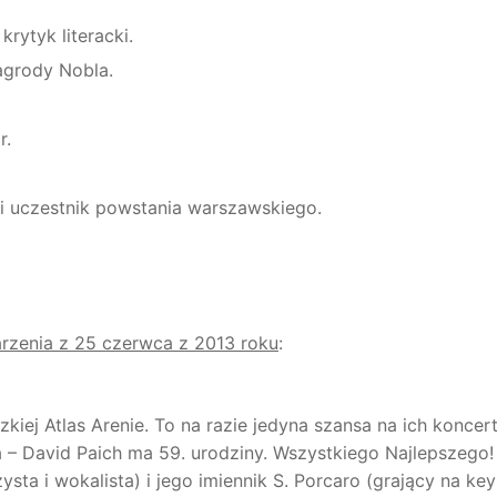
rytyk literacki.
Nagrody Nobla.
r.
 i uczestnik powstania warszawskiego.
arzenia z 25 czerwca
z 2013 roku
:
kiej Atlas Arenie. To na razie jedyna szansa na ich koncer
ista – David Paich ma 59. urodziny. Wszystkiego Najlepszego!
sta i wokalista) i jego imiennik S. Porcaro (grający na ke