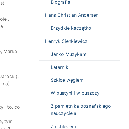
Biografia
st
Hans Christian Andersen
lei.
są
Brzydkie kaczątko
Henryk Sienkiewicz
o, Marka
Janko Muzykant
Latarnik
Jarocki).
Szkice węglem
zna) i
W pustyni i w puszczy
Z pamiętnika poznańskiego
li to, co
nauczyciela
e, tym
Za chlebem
 do 1