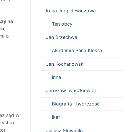
Irena Jurgielewiczowa
czy na
Ten obcy
ki,
mi o
Jan Brzechwa
Akademia Pana Kleksa
Jan Kochanowski
Inne
Jarosław Iwaszkiewicz
Biografia i twórczość
zez sąd w
Ikar
zystko
tor
Juliusz Słowacki