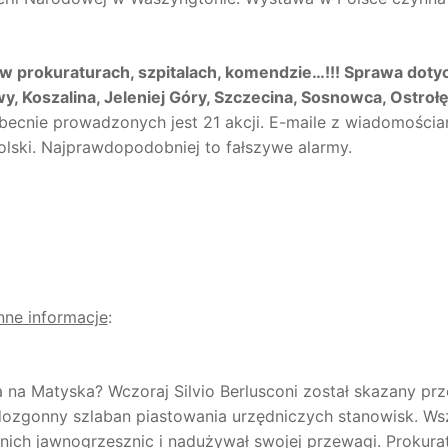
 prokuraturach, szpitalach, komendzie…!!! Sprawa doty
 Koszalina, Jeleniej Góry, Szczecina, Sosnowca, Ostrołę
becnie prowadzonych jest 21 akcji. E-maile z wiadomościa
ski. Najprawdopodobniej to fałszywe alarmy.
nne informacje
:
ka na Matyska? Wczoraj Silvio Berlusconi został skazany pr
 dozgonny szlaban piastowania urzędniczych stanowisk. Ws
letnich jawnogrzesznic i nadużywał swojej przewagi. Prokura