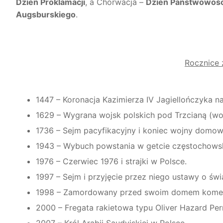
Dzień Proklamacji
, a Chorwacja –
Dzień Państwowośc
Augsburskiego
.
Rocznice 
1447 – Koronacja Kazimierza IV Jagiellończyka na
1629 – Wygrana wojsk polskich pod Trzcianą (w
1736 – Sejm pacyfikacyjny i koniec wojny domow
1943 – Wybuch powstania w getcie częstochows
1976 – Czerwiec 1976 i strajki w Polsce.
1997 – Sejm i przyjęcie przez niego ustawy o św
1998 – Zamordowany przed swoim domem komenda
2000 – Fregata rakietowa typu Oliver Hazard Perr