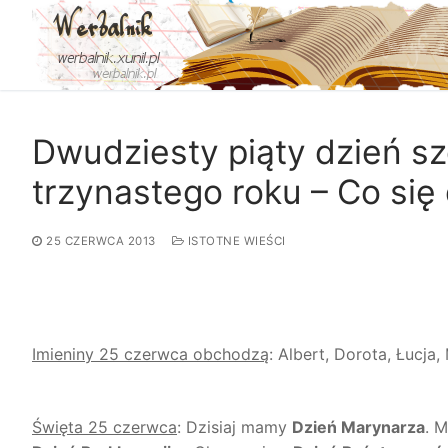
Przejdź
do
treści
Dwudziesty piąty dzień s
trzynastego roku – Co się 
25 CZERWCA 2013
ISTOTNE WIEŚCI
Imieniny 25 czerwca obchodzą
: Albert, Dorota, Łucja
Święta 25 czerwca
: Dzisiaj mamy
Dzień Marynarza
. 