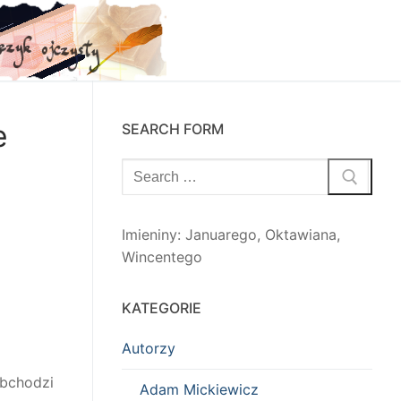
e
SEARCH FORM
Szukaj:
Imieniny
:
Januarego
,
Oktawiana
,
Wincentego
KATEGORIE
Autorzy
obchodzi
Adam Mickiewicz