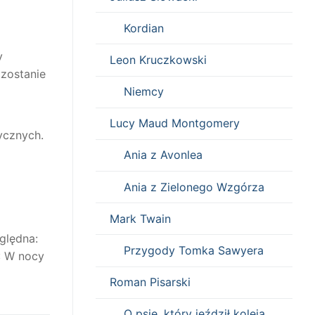
Kordian
y
Leon Kruczkowski
zostanie
Niemcy
Lucy Maud Montgomery
ycznych.
Ania z Avonlea
Ania z Zielonego Wzgórza
Mark Twain
ględna:
Przygody Tomka Sawyera
: W nocy
Roman Pisarski
O psie, który jeździł koleją