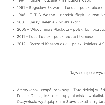
1984 – Michel Foucault – francuski filozof.
1991 – Bogusław Sławomir Kunda – polski pisarz i k
1995 – E. T. S. Walton – irlandzki fizyk i laureat 
2001 – Jerzy Bielenia – polski aktor.
2005 – Włodzimierz Plaskota – polski kompozyto
2011 – Kuba Kozioł – polski poeta i tłumacz.
2012 – Ryszard Kossobudzki – polski żołnierz AK
Najważniejsze wyd
Amerykański zespół rockowy – Toto dzisiaj w łódz
Polsce. Dzisiaj też lider grupy, pianista i wokal
Oczywiście wystąpią z nim Steve Lukather (gitarzy