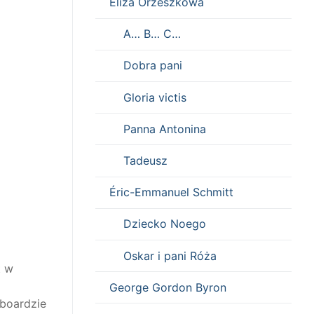
Eliza Orzeszkowa
A… B… C…
Dobra pani
Gloria victis
Panna Antonina
Tadeusz
Éric-Emmanuel Schmitt
Dziecko Noego
Oskar i pani Róża
t w
George Gordon Byron
yboardzie