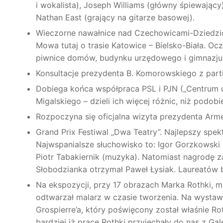
i wokalista), Joseph Williams (główny śpiewający)
Nathan East (grający na gitarze basowej).
Wieczorne nawałnice nad Czechowicami-Dziedzicam
Mowa tutaj o trasie Katowice – Bielsko-Biała.
piwnice domów, budynku urzędowego i gimnazjum.
Konsultacje prezydenta B. Komorowskiego z part
Dobiega końca współpraca PSL i PJN („Centrum 
Migalskiego – dzieli ich więcej różnic, niż podobi
Rozpoczyna się oficjalna wizyta prezydenta Armen
Grand Prix Festiwal „Dwa Teatry”. Najlepszy spekt
Najwspanialsze słuchowisko to: Igor Gorzkowski (a
Piotr Tabakiernik (muzyka). Natomiast nagrodę za
Słobodzianka otrzymał Paweł Łysiak. Laureatów b
Na ekspozycji, przy 17 obrazach Marka Rothki, mo
odtwarzał malarz w czasie tworzenia. Na wystawi
Grospierre’a, który poświęcony został właśnie
bardziej iż prace Rothki przyjechały do nas z G