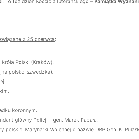
i
. To też dzień Kościoła luterańskiego –
Pamiątka Wyznani
związane z 25 czerwca
:
 króla Polski (Kraków).
ojna polsko-szwedzka).
ej.
kim.
iadku koronnym.
nt główny Policji – gen. Marek Papała.
y polskiej Marynarki Wojennej o nazwie ORP Gen. K. Pułask