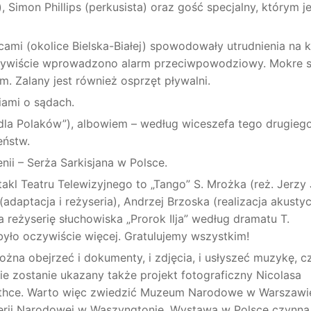
, Simon Phillips (perkusista) oraz gość specjalny, którym je
i (okolice Bielska-Białej) spowodowały utrudnienia na ko
 Oczywiście wprowadzono alarm przeciwpowodziowy. Mokre 
 Zalany jest również osprzęt pływalni.
iami o sądach.
dla Polaków”), albowiem – według wiceszefa tego drugieg
eństw.
ii – Serża Sarkisjana w Polsce.
akl Teatru Telewizyjnego to „Tango” S. Mrożka (reż. Jerzy 
daptacja i reżyseria), Andrzej Brzoska (realizacja akustyc
 reżyserię słuchowiska „Prorok Ilja” według dramatu T.
yło oczywiście więcej. Gratulujemy wszystkim!
żna obejrzeć i dokumenty, i zdjęcia, i usłyszeć muzykę, czy
e zostanie ukazany także projekt fotograficzny Nicolasa
 Rothce. Warto więc zwiedzić Muzeum Narodowe w Warszawi
alerii Narodowej w Waszyngtonie. Wystawa w Polsce czynna