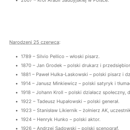
2007 – Król Arabii Saudyjskiej w Polsce.
Narodzeni 25 czerwca
:
1789 – Silvio Pellico – włoski pisarz.
1870 – Jan Grodek – polski drukarz i przedsiębior
1881 – Paweł Hulka-Laskowski – polski pisarz i dz
1914 – Janusz Minkiewicz – polski satyryk i tłuma
1918 – Johann Kroll – polski działacz społeczny, d
1922 – Tadeusz Hupałowski – polski generał.
1923 – Stanisław Likiernik – żołnierz AK, uczest
1924 – Henryk Hunko – polski aktor.
1926 – Andrzej Sadowski – polski scenograf.