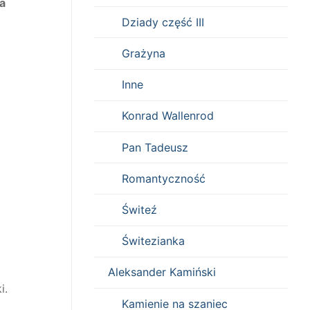
a
Dziady część III
Grażyna
Inne
Konrad Wallenrod
Pan Tadeusz
Romantyczność
Świteź
Świtezianka
Aleksander Kamiński
i.
Kamienie na szaniec