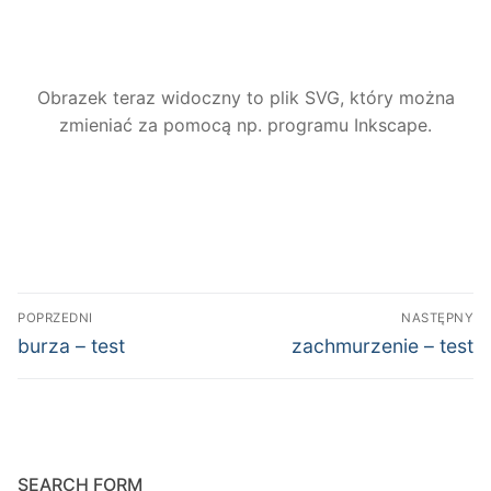
Obrazek teraz widoczny to plik SVG, który można
zmieniać za pomocą np. programu Inkscape.
Nawigacja
POPRZEDNI
NASTĘPNY
wpisu
Poprzedni
Następny
burza – test
zachmurzenie – test
wpis:
wpis:
SEARCH FORM