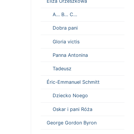
Eliza Orzeszkowa
A… B… C…
Dobra pani
Gloria victis
Panna Antonina
Tadeusz
Éric-Emmanuel Schmitt
Dziecko Noego
Oskar i pani Róża
George Gordon Byron