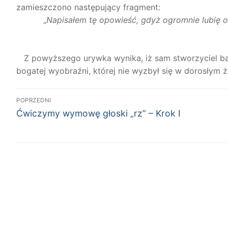
zamieszczono następujący fragment:
„
Napisałem tę opowieść, gdyż ogromnie lubię op
Z powyższego urywka wynika, iż sam stworzyciel ba
bogatej wyobraźni, której nie wyzbył się w dorosłym ż
Nawigacja
POPRZEDNI
Poprzedni
wpisu
Ćwiczymy wymowę głoski „rz” – Krok I
wpis: