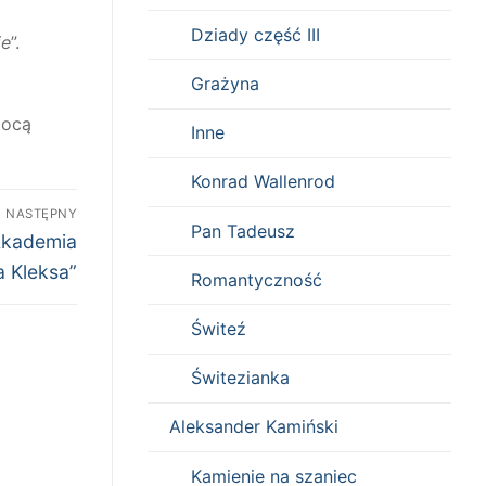
Dziady część III
ie
”.
Grażyna
mocą
Inne
Konrad Wallenrod
NASTĘPNY
Pan Tadeusz
„Akademia
 Kleksa”
Romantyczność
Świteź
Świtezianka
Aleksander Kamiński
Kamienie na szaniec