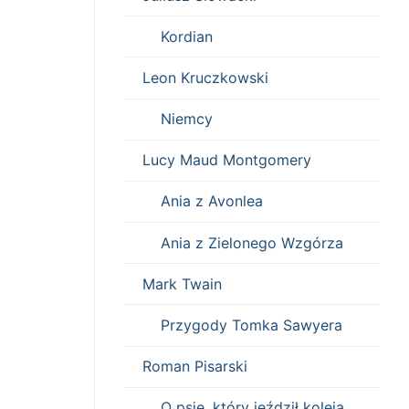
Kordian
Leon Kruczkowski
Niemcy
Lucy Maud Montgomery
Ania z Avonlea
Ania z Zielonego Wzgórza
Mark Twain
Przygody Tomka Sawyera
Roman Pisarski
O psie, który jeździł koleją