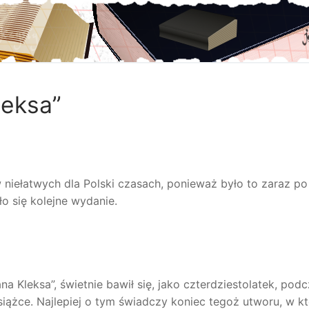
leksa”
iełatwych dla Polski czasach, ponieważ było to zaraz po 
ło się kolejne wydanie.
 Kleksa”, świetnie bawił się, jako czterdziestolatek, pod
książce. Najlepiej o tym świadczy koniec tegoż utworu, w k