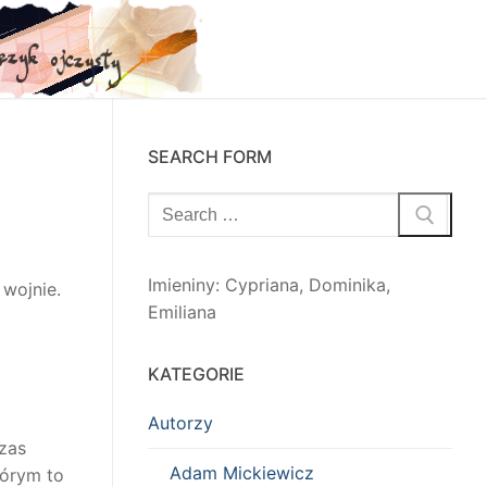
SEARCH FORM
Szukaj:
Imieniny
:
Cypriana
,
Dominika
,
wojnie.
Emiliana
KATEGORIE
Autorzy
czas
Adam Mickiewicz
tórym to