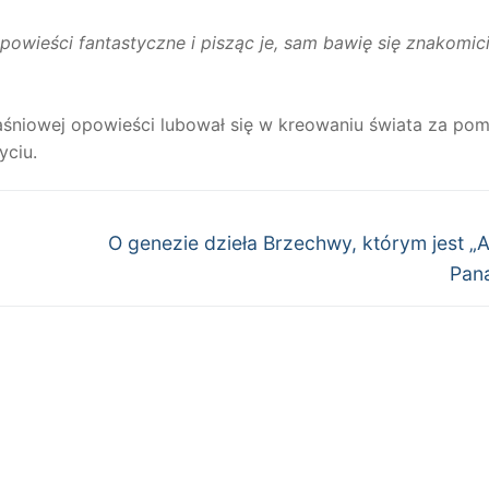
owieści fantastyczne i pisząc je, sam bawię się znakomic
śniowej opowieści lubował się w kreowaniu świata za po
yciu.
Następny
O genezie dzieła Brzechwy, którym jest 
wpis:
Pana