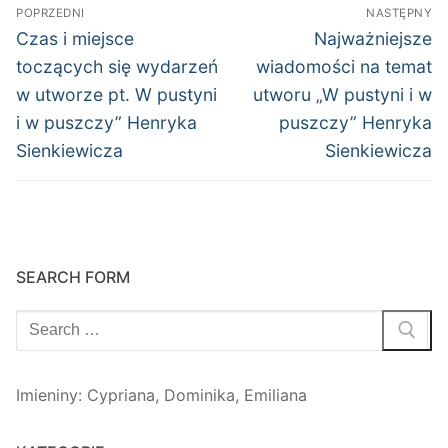
Nawigacja
POPRZEDNI
NASTĘPNY
wpisu
Poprzedni
Następny
Czas i miejsce
Najważniejsze
wpis:
wpis:
toczących się wydarzeń
wiadomości na temat
w utworze pt. W pustyni
utworu „W pustyni i w
i w puszczy” Henryka
puszczy” Henryka
Sienkiewicza
Sienkiewicza
SEARCH FORM
Szukaj:
Imieniny
:
Cypriana
,
Dominika
,
Emiliana