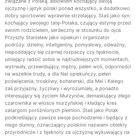
związane z Polską, albowiem kochający swoją
ojczyznę i język polski ponad wszystko, a dodatkowo
dobry sportowiec wprawnie strzelający. Staś jako syn:
kochający swojego tatę-Polaka, czujący estymę przed
swoim rodzicielem, serdeczny w stosunku do ojca.
Przyszły Stanisław jako opiekun i organizator
podróży: dzielny, inteligentny, pomysłowy, odważny,
niepoddający się czarnej rozpaczy czy tęsknocie,
umiejący radzić sobie w najtrudniejszych momentach,
wytrwały, przewidujący, mężny, pełen woli, odporności
na wszelkie trudy, a dla Nel opiekuńczy, pełen
poświęcenia, troskliwy, bohaterski, dla Mei i Kalego
zaś przyjazny, życzliwy i wyrozumiały, a ponadto
interesujący się życiem Murzynów, demaskujący złego
czarownika w wiosce murzyńskiej i kładący kres
zatargom poróżnionych plemion. Staś jako Polak
podkreślający zawsze swoje pochodzenie i będący z
niego dumny, oznaczający polskimi nazwami obiekty
przyrodnicze i z tęsknoty za ojczyzną wykuwający na