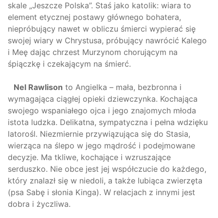
skale „Jeszcze Polska”. Staś jako katolik: wiara to
element etycznej postawy głównego bohatera,
niepróbujący nawet w obliczu śmierci wypierać się
swojej wiary w Chrystusa, próbujący nawrócić Kalego
i Meę dając chrzest Murzynom chorującym na
śpiączkę i czekającym na śmierć.
Nel Rawlison
to Angielka – mała, bezbronna i
wymagająca ciągłej opieki dziewczynka. Kochająca
swojego wspaniałego ojca i jego znajomych młoda
istota ludzka. Delikatna, sympatyczna i pełna wdzięku
latorośl. Niezmiernie przywiązująca się do Stasia,
wierząca na ślepo w jego mądrość i podejmowane
decyzje. Ma tkliwe, kochające i wzruszające
serduszko. Nie obce jest jej współczucie do każdego,
który znalazł się w niedoli, a także lubiąca zwierzęta
(psa Sabę i słonia Kinga). W relacjach z innymi jest
dobra i życzliwa.