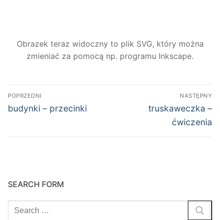
Obrazek teraz widoczny to plik SVG, który można
zmieniać za pomocą np. programu Inkscape.
Nawigacja
POPRZEDNI
NASTĘPNY
wpisu
Poprzedni
Następny
budynki – przecinki
truskaweczka –
wpis:
wpis:
ćwiczenia
SEARCH FORM
Szukaj: