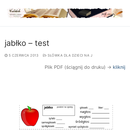
Przejdź
do
treści
jabłko – test
5 CZERWCA 2013
SŁÓWKA DLA DZIECI NA J
Plik PDF (ściągnij do druku) →
kliknij