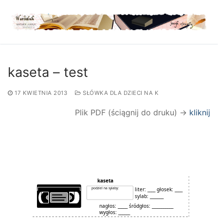
Przejdź
do
treści
kaseta – test
17 KWIETNIA 2013
SŁÓWKA DLA DZIECI NA K
Plik PDF (ściągnij do druku) →
kliknij