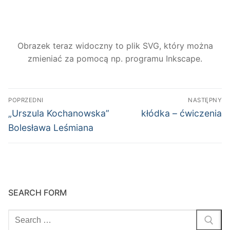
Obrazek teraz widoczny to plik SVG, który można
zmieniać za pomocą np. programu Inkscape.
Nawigacja
POPRZEDNI
NASTĘPNY
wpisu
Poprzedni
Następny
„Urszula Kochanowska”
kłódka – ćwiczenia
wpis:
wpis:
Bolesława Leśmiana
SEARCH FORM
Szukaj: