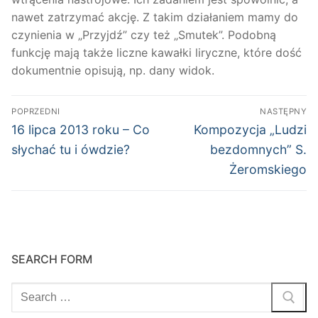
nawet zatrzymać akcję. Z takim działaniem mamy do
czynienia w „Przyjdź” czy też „Smutek”. Podobną
funkcję mają także liczne kawałki liryczne, które dość
dokumentnie opisują, np. dany widok.
Nawigacja
POPRZEDNI
NASTĘPNY
wpisu
Poprzedni
Następny
16 lipca 2013 roku – Co
Kompozycja „Ludzi
wpis:
wpis:
słychać tu i ówdzie?
bezdomnych” S.
Żeromskiego
SEARCH FORM
Szukaj: