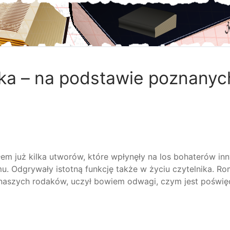
eka – na podstawie poznanyc
już kilka utworów, które wpłynęły na los bohaterów inny
u. Odgrywały istotną funkcję także w życiu czytelnika. R
naszych rodaków, uczył bowiem odwagi, czym jest poświęc