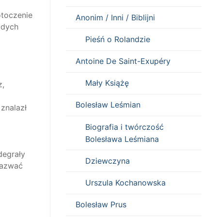
otoczenie
Anonim / Inni / Biblijni
odych
Pieśń o Rolandzie
Antoine De Saint-Exupéry
Mały Książę
z,
a
Bolesław Leśmian
 znalazł
Biografia i twórczość
Bolesława Leśmiana
degrały
Dziewczyna
nazwać
Urszula Kochanowska
Bolesław Prus