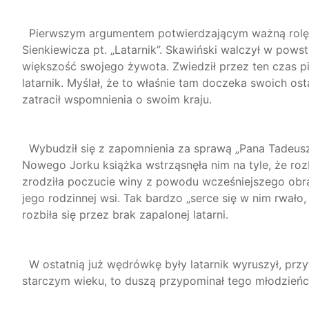
Pierwszym argumentem potwierdzającym ważną rolę li
Sienkiewicza pt. „Latarnik”. Skawiński walczył w pows
większość swojego żywota. Zwiedził przez ten czas p
latarnik. Myślał, że to właśnie tam doczeka swoich ost
zatracił wspomnienia o swoim kraju.
Wybudził się z zapomnienia za sprawą „Pana Tadeus
Nowego Jorku książka wstrząsnęła nim na tyle, że roz
zrodziła poczucie winy z powodu wcześniejszego obra
jego rodzinnej wsi. Tak bardzo „serce się w nim rwa
rozbiła się przez brak zapalonej latarni.
W ostatnią już wędrówkę były latarnik wyruszył, przyt
starczym wieku, to duszą przypominał tego młodzieńca