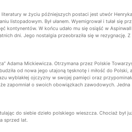
teratury w życiu późniejszych postaci jest utwór Henryk
taniu listopadowym. Był ułanem. Wyemigrował i tułał się pr
ięć kontynentów. W końcu udało mu się osiąść w Aspinwall
atnich dni. Jego nostalgia przeobraziła się w rezygnację. 
za” Adama Mickiewicza. Otrzymana przez Polskie Towarzy
budziła od nowa jego utajoną tęsknotę i miłość do Polski,
zu wyblakłej ojczyzny w swojej pamięci oraz przypominał
ło, że zapomniał o swoich obowiązkach zawodowych. Jedna 
ulając do siebie dzieło polskiego wieszcza. Chociaż był j
 sprzed lat.