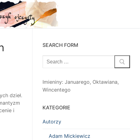
h
SEARCH FORM
Szukaj:
Imieniny
:
Januarego
,
Oktawiana
,
Wincentego
ch dzieł.
omantyzm
KATEGORIE
enie i
Autorzy
Adam Mickiewicz