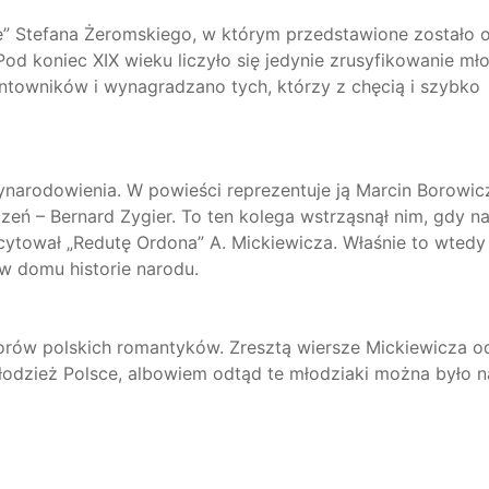
 Stefana Żeromskiego, w którym przedstawione zostało 
 Pod koniec XIX wieku liczyło się jedynie zrusyfikowanie mł
untowników i wynagradzano tych, którzy z chęcią i szybko
wynarodowienia. W powieści reprezentuje ją Marcin Borowic
czeń – Bernard Zygier. To ten kolega wstrząsnął nim, gdy n
ecytował „Redutę Ordona” A. Mickiewicza. Właśnie to wtedy
 w domu historie narodu.
rów polskich romantyków. Zresztą wiersze Mickiewicza o
łodzież Polsce, albowiem odtąd te młodziaki można było 