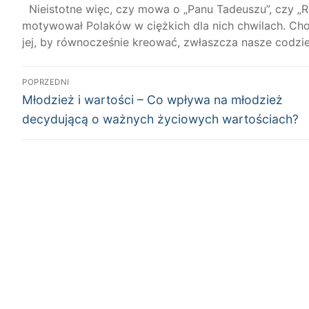
Nieistotne więc, czy mowa o „Panu Tadeuszu”, czy „Re
motywował Polaków w ciężkich dla nich chwilach. Choć 
jej, by równocześnie kreować, zwłaszcza nasze codzi
Nawigacja
POPRZEDNI
Poprzedni
wpisu
Młodzież i wartości – Co wpływa na młodzież
wpis:
decydującą o ważnych życiowych wartościach?