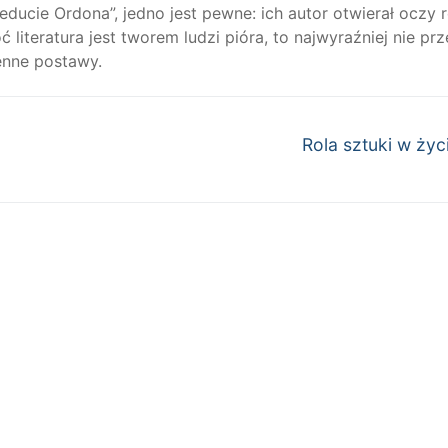
ducie Ordona”, jedno jest pewne: ich autor otwierał oczy 
literatura jest tworem ludzi pióra, to najwyraźniej nie pr
enne postawy.
Następny
Rola sztuki w życ
wpis: