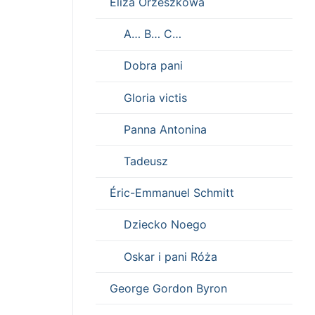
Eliza Orzeszkowa
A… B… C…
Dobra pani
Gloria victis
Panna Antonina
Tadeusz
Éric-Emmanuel Schmitt
Dziecko Noego
Oskar i pani Róża
George Gordon Byron