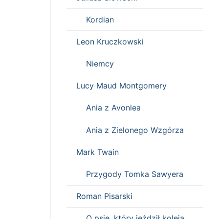
Kordian
Leon Kruczkowski
Niemcy
Lucy Maud Montgomery
Ania z Avonlea
Ania z Zielonego Wzgórza
Mark Twain
Przygody Tomka Sawyera
Roman Pisarski
O psie, który jeździł koleją