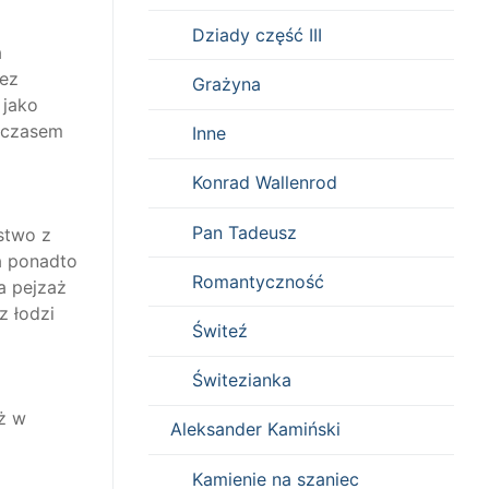
Dziady część III
a
zez
Grażyna
 jako
Z czasem
Inne
Konrad Wallenrod
Pan Tadeusz
stwo z
 a ponadto
Romantyczność
a pejzaż
z łodzi
Świteź
Świtezianka
uż w
Aleksander Kamiński
Kamienie na szaniec