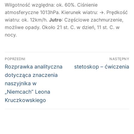
Wilgotność względna: ok. 60%. Ciśnienie
atmosferyczne 1013hPa. Kierunek wiatru: →. Prędkość
wiatru: ok. 12km/h.
Jutro
: Częściowe zachmurzenie,
możliwe opady. Około 21 st. C. w dzień, 11 st. C. w
nocy.
Nawigacja
POPRZEDNI
NASTĘPNY
wpisu
Poprzedni
Następny
Rozprawka analityczna
stetoskop – ćwiczenia
wpis:
wpis:
dotycząca znaczenia
naszyjnika w
„Niemcach” Leona
Kruczkowskiego