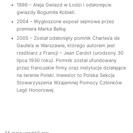
1999 – Aleja Gwiazd w Łodzi i odsłonięcie
gwiazdy Bogumiła Kobieli.
2004 – Wygłoszone expos
sejmowe przez
é
premiera Marka Belkę.
2005 – Został odsłonięty pomnik Charles’a de
Gaulle’a w Warszawie, którego autorem jest
rzeźbiarz z Francji – Jean Cardot (urodzony 30
lipca 1930 roku). Pomnik został ufundowany
przez francuskie firmy oraz instytucje działające
na terenie Polski. Inwestor to Polska Sekcja
Stowarzyszenia Wzajemnej Pomocy Członków
Legii Honorowej.
14 maja urodzili się
: