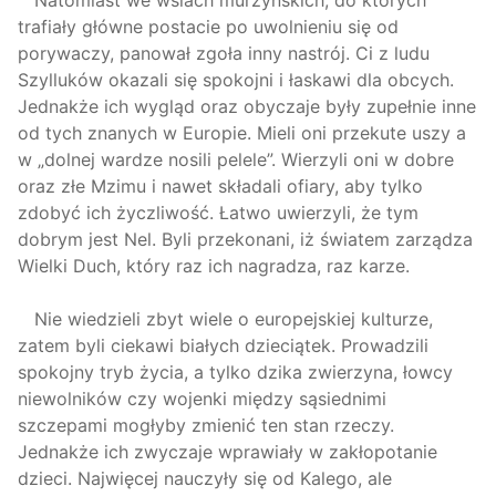
Natomiast we wsiach murzyńskich, do których
trafiały główne postacie po uwolnieniu się od
porywaczy, panował zgoła inny nastrój. Ci z ludu
Szylluków okazali się spokojni i łaskawi dla obcych.
Jednakże ich wygląd oraz obyczaje były zupełnie inne
od tych znanych w Europie. Mieli oni przekute uszy a
w „dolnej wardze nosili pelele”. Wierzyli oni w dobre
oraz złe Mzimu i nawet składali ofiary, aby tylko
zdobyć ich życzliwość. Łatwo uwierzyli, że tym
dobrym jest Nel. Byli przekonani, iż światem zarządza
Wielki Duch, który raz ich nagradza, raz karze.
Nie wiedzieli zbyt wiele o europejskiej kulturze,
zatem byli ciekawi białych dzieciątek. Prowadzili
spokojny tryb życia, a tylko dzika zwierzyna, łowcy
niewolników czy wojenki między sąsiednimi
szczepami mogłyby zmienić ten stan rzeczy.
Jednakże ich zwyczaje wprawiały w zakłopotanie
dzieci. Najwięcej nauczyły się od Kalego, ale