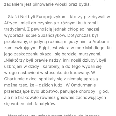
zadaniem jest pilnowanie wioski oraz bydła.
Staś i Nel byli Europejczykami, którzy przebywali w
Afryce i mieli do czynienia z różnymi kulturami i
tradycjami. Z pewnością jednak chłopiec inaczej
wyobrażał sobie Sudańczyków. Dotychczas był
przekonany, iż jedyną różnicą między nimi a Arabami
zamieszkującymi Egipt jest wiara w moc Mahdiego. Ku
jego zaskoczeniu okazali się bardziej murzynami.
„Niektórzy byli prawie nadzy, inni nosili dżiuby”, byli
uzbrojeni w dzidy i karabiny, a do tego wydali się
wrogo nastawieni w stosunku do karawany. W
Chartumie dzieci spotkały się z niemałą agresją –
można rzec, że – dzikich ludzi. W Omdurmanie
przerażające było ubóstwo, panujące choroby i głód,
ale nie brakowało również gniewnie zachowujących
się wobec nich fanatyków.