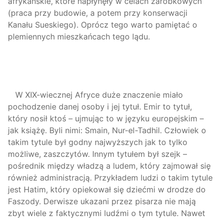
afrykańskie, które napłynęły w celach zarobkowych
(praca przy budowie, a potem przy konserwacji
Kanału Sueskiego). Oprócz tego warto pamiętać o
plemiennych mieszkańcach tego lądu.
W XIX-wiecznej Afryce duże znaczenie miało
pochodzenie danej osoby i jej tytuł. Emir to tytuł,
który nosił ktoś – ujmując to w języku europejskim –
jak książę. Byli nimi: Smain, Nur-el-Tadhil. Człowiek o
takim tytule był godny najwyższych jak to tylko
możliwe, zaszczytów. Innym tytułem był szejk –
pośrednik między władzą a ludem, który zajmował się
również administracją. Przykładem ludzi o takim tytule
jest Hatim, który opiekował się dziećmi w drodze do
Faszody. Derwisze ukazani przez pisarza nie mają
zbyt wiele z faktycznymi ludźmi o tym tytule. Nawet