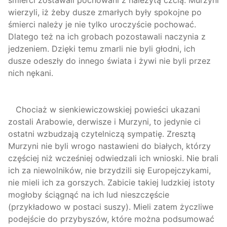
śmierci zostawali pochowani z należytą czcią. Murzyni
wierzyli, iż żeby dusze zmarłych były spokojne po
śmierci należy je nie tylko uroczyście pochować.
Dlatego też na ich grobach pozostawali naczynia z
jedzeniem. Dzięki temu zmarli nie byli głodni, ich
dusze odeszły do innego świata i żywi nie byli przez
nich nękani.
Chociaż w sienkiewiczowskiej powieści ukazani
zostali Arabowie, derwisze i Murzyni, to jedynie ci
ostatni wzbudzają czytelniczą sympatię. Zresztą
Murzyni nie byli wrogo nastawieni do białych, którzy
częściej niż wcześniej odwiedzali ich wnioski. Nie brali
ich za niewolników, nie brzydzili się Europejczykami,
nie mieli ich za gorszych. Zabicie takiej ludzkiej istoty
mogłoby ściągnąć na ich lud nieszczęście
(przykładowo w postaci suszy). Mieli zatem życzliwe
podejście do przybyszów, które można podsumować