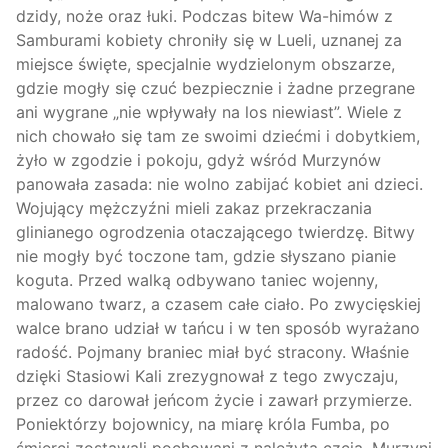
dzidy, noże oraz łuki. Podczas bitew Wa-himów z
Samburami kobiety chroniły się w Lueli, uznanej za
miejsce święte, specjalnie wydzielonym obszarze,
gdzie mogły się czuć bezpiecznie i żadne przegrane
ani wygrane „nie wpływały na los niewiast”. Wiele z
nich chowało się tam ze swoimi dziećmi i dobytkiem,
żyło w zgodzie i pokoju, gdyż wśród Murzynów
panowała zasada: nie wolno zabijać kobiet ani dzieci.
Wojujący mężczyźni mieli zakaz przekraczania
glinianego ogrodzenia otaczającego twierdzę. Bitwy
nie mogły być toczone tam, gdzie słyszano pianie
koguta. Przed walką odbywano taniec wojenny,
malowano twarz, a czasem całe ciało. Po zwycięskiej
walce brano udział w tańcu i w ten sposób wyrażano
radość. Pojmany braniec miał być stracony. Właśnie
dzięki Stasiowi Kali zrezygnował z tego zwyczaju,
przez co darował jeńcom życie i zawarł przymierze.
Poniektórzy bojownicy, na miarę króla Fumba, po