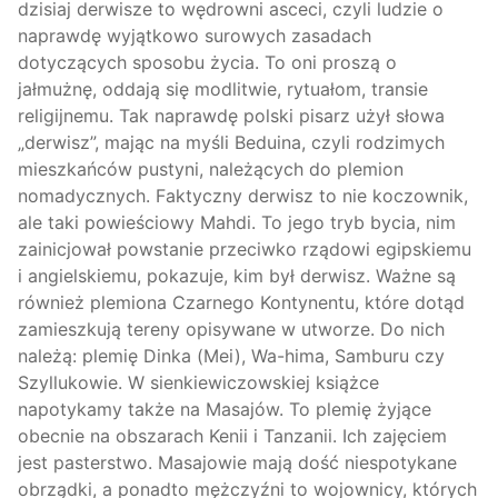
dzisiaj derwisze to wędrowni asceci, czyli ludzie o
naprawdę wyjątkowo surowych zasadach
dotyczących sposobu życia. To oni proszą o
jałmużnę, oddają się modlitwie, rytuałom, transie
religijnemu. Tak naprawdę polski pisarz użył słowa
„derwisz”, mając na myśli Beduina, czyli rodzimych
mieszkańców pustyni, należących do plemion
nomadycznych. Faktyczny derwisz to nie koczownik,
ale taki powieściowy Mahdi. To jego tryb bycia, nim
zainicjował powstanie przeciwko rządowi egipskiemu
i angielskiemu, pokazuje, kim był derwisz. Ważne są
również plemiona Czarnego Kontynentu, które dotąd
zamieszkują tereny opisywane w utworze. Do nich
należą: plemię Dinka (Mei), Wa-hima, Samburu czy
Szyllukowie. W sienkiewiczowskiej książce
napotykamy także na Masajów. To plemię żyjące
obecnie na obszarach Kenii i Tanzanii. Ich zajęciem
jest pasterstwo. Masajowie mają dość niespotykane
obrządki, a ponadto mężczyźni to wojownicy, których