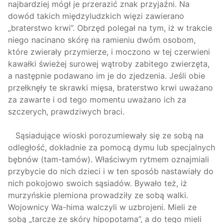
najbardziej mógł je przerazić znak przyjaźni. Na
dowód takich międzyludzkich więzi zawierano
„braterstwo krwi”. Obrzęd polegał na tym, iż w trakcie
niego nacinano skórę na ramieniu dwóm osobom,
które zwierały przymierze, i moczono w tej czerwieni
kawałki świeżej surowej wątroby zabitego zwierzęta,
a następnie podawano im je do zjedzenia. Jeśli obie
przełknęły te skrawki mięsa, braterstwo krwi uważano
za zawarte i od tego momentu uważano ich za
szczerych, prawdziwych braci.
Sąsiadujące wioski porozumiewały się ze sobą na
odległość, dokładnie za pomocą dymu lub specjalnych
bębnów (tam-tamów). Właściwym rytmem oznajmiali
przybycie do nich dzieci i w ten sposób nastawiały do
nich pokojowo swoich sąsiadów. Bywało też, iż
murzyńskie plemiona prowadziły ze sobą walki.
Wojownicy Wa-hima walczyli w uzbrojeni. Mieli ze
sobą „tarcze ze skóry hipopotama”, a do tego mieli