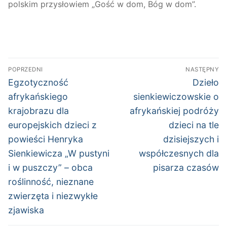
polskim przysłowiem „Gość w dom, Bóg w dom”.
Nawigacja
POPRZEDNI
NASTĘPNY
wpisu
Poprzedni
Następn
Egzotyczność
Dzieło
wpis:
wpis:
afrykańskiego
sienkiewiczowskie o
krajobrazu dla
afrykańskiej podróży
europejskich dzieci z
dzieci na tle
powieści Henryka
dzisiejszych i
Sienkiewicza „W pustyni
współczesnych dla
i w puszczy” – obca
pisarza czasów
roślinność, nieznane
zwierzęta i niezwykłe
zjawiska