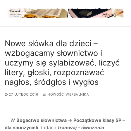
Przejdź
do
treści
Nowe słówka dla dzieci –
wzbogacamy słownictwo i
uczymy się sylabizować, liczyć
litery, głoski, rozpoznawać
nagłos, śródgłos i wygłos
27 LUTEGO 2016
NOWOŚCI WERBALNIKA
W
Bogactwo słownictwa →
Początkowe klasy SP –
dla nauczycieli
dodano
tramwaj – ćwiczenia
.