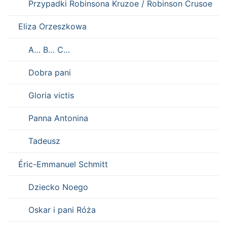
Przypadki Robinsona Kruzoe / Robinson Crusoe
Eliza Orzeszkowa
A… B… C…
Dobra pani
Gloria victis
Panna Antonina
Tadeusz
Éric-Emmanuel Schmitt
Dziecko Noego
Oskar i pani Róża