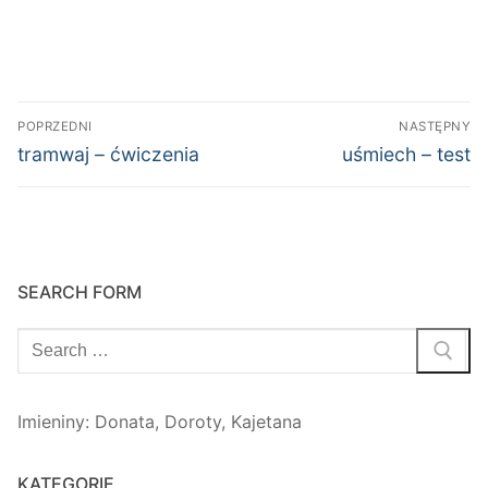
Nawigacja
POPRZEDNI
NASTĘPNY
wpisu
Poprzedni
Następny
tramwaj – ćwiczenia
uśmiech – test
wpis:
wpis:
SEARCH FORM
Szukaj:
Imieniny
:
Donata
,
Doroty
,
Kajetana
KATEGORIE