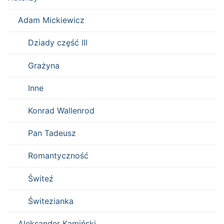
Adam Mickiewicz
Dziady część III
Grażyna
Inne
Konrad Wallenrod
Pan Tadeusz
Romantyczność
Świteź
Świtezianka
Aleksander Kamiński