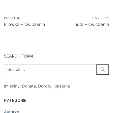
Nawigacja
POPRZEDNI
NASTĘPNY
wpisu
Poprzedni
Następny
krówka – ćwiczenia
nuta – ćwiczenia
wpis:
wpis:
SEARCH FORM
Szukaj:
Imieniny
:
Donata
,
Doroty
,
Kajetana
KATEGORIE
Autorzy