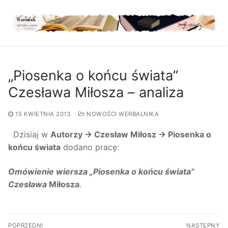
Przejdź
do
treści
„Piosenka o końcu świata”
Czesława Miłosza – analiza
15 KWIETNIA 2013
NOWOŚCI WERBALNIKA
Dzisiaj w
Autorzy → Czesław Miłosz → Piosenka o
końcu świata
dodano pracę:
Omówienie wiersza „Piosenka o końcu świata”
Czesława
Miłosza
.
Nawigacja
POPRZEDNI
NASTĘPNY