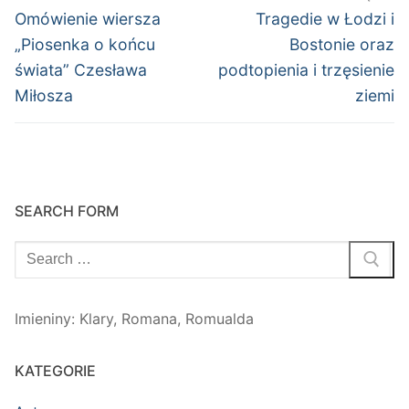
wpisu
Poprzedni
Następny
Omówienie wiersza
Tragedie w Łodzi i
wpis:
wpis:
„Piosenka o końcu
Bostonie oraz
świata” Czesława
podtopienia i trzęsienie
Miłosza
ziemi
SEARCH FORM
Szukaj:
Imieniny
:
Klary
,
Romana
,
Romualda
KATEGORIE