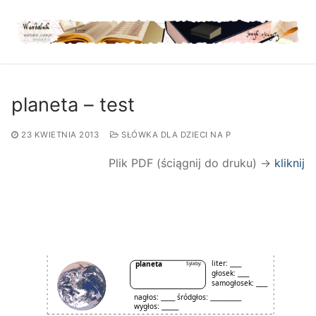
Przejdź
do
treści
planeta – test
23 KWIETNIA 2013
SŁÓWKA DLA DZIECI NA P
Plik PDF (ściągnij do druku) →
kliknij