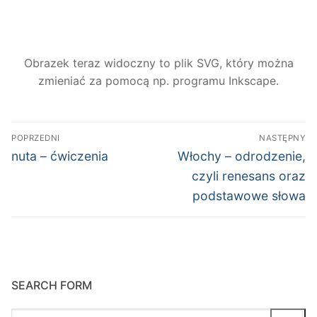
Obrazek teraz widoczny to plik SVG, który można
zmieniać za pomocą np. programu Inkscape.
Nawigacja
POPRZEDNI
NASTĘPNY
wpisu
Poprzedni
Następny
nuta – ćwiczenia
Włochy – odrodzenie,
wpis:
wpis:
czyli renesans oraz
podstawowe słowa
SEARCH FORM
Szukaj: