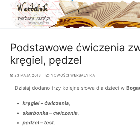
Przejdź
do
treści
Podstawowe ćwiczenia zw
kręgiel, pędzel
23 MAJA 2013
NOWOŚCI WERBALNIKA
Dzisiaj dodano trzy kolejne słowa dla dzieci w
Boga
kręgiel – ćwiczenia
,
skarbonka – ćwiczenia
,
pędzel – test
.