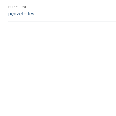
Nawigacja
POPRZEDNI
Poprzedni
wpisu
pędzel – test
wpis: