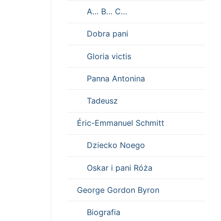
A… B… C…
Dobra pani
Gloria victis
Panna Antonina
Tadeusz
Éric-Emmanuel Schmitt
Dziecko Noego
Oskar i pani Róża
George Gordon Byron
Biografia