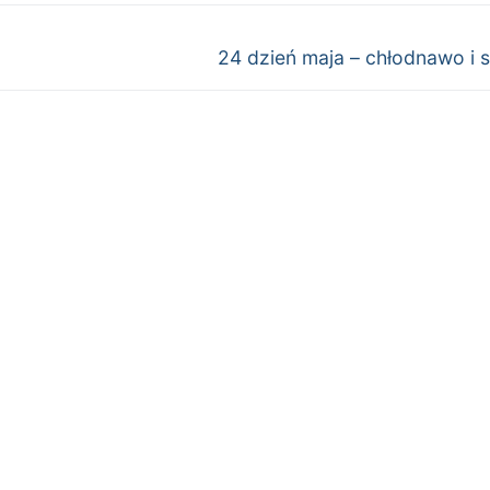
Następny
24 dzień maja – chłodnawo i 
wpis: