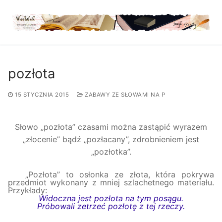
Przejdź
do
treści
pozłota
15 STYCZNIA 2015
ZABAWY ZE SŁOWAMI NA P
Słowo „
po
złota
” czasami można zastąpić wyrazem
„złocenie” bądź „pozłacany”, zdrobnieniem jest
„pozłotka”.
„P
o
złota
” to osłonka ze złota, która pokrywa
przedmiot wykonany z mniej szlachetnego materiału.
Przykłady:
Widoczna jest pozłota na tym posągu.
Próbowali zetrzeć pozłotę z tej rzeczy.