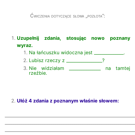
Ćwiczenia dotyczące
słowa
„
po
złota
”
:
Uzupełnij zdania, stosując nowo poznany
wyraz.
Na łańcuszku widoczna jest ______________.
Lubisz rzeczy z _________________?
Nie widziałam _______________ na tamtej
rzeźbie.
Ułóż
4
zda
nia
z
poznanym właśnie słowem
:
_____________________________________________________________
_____________________________________________________________
_____________________________________________________________