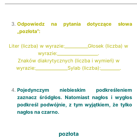
_____________________________________________________________
Odpowiedz na pytania dotyczące słowa
„p
ozłota
”
:
Liter (liczba) w wyrazie:___________Głosek (liczba) w
wyrazie:___________________.
Znaków diakrytycznych (liczba i wymień) w
wyrazie:_______________Sylab (liczba):_________.
Pojedynczym
niebieskim
podkreśleniem
zaznacz śró
dgłos. Natomiast nagłos i wygłos
podkreśl podwójnie,
z tym wyjątkiem, że tylko
nagłos na
czarno
.
pozłota