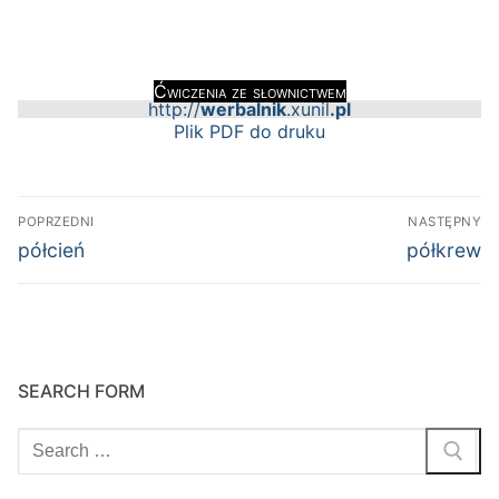
Ćwiczenia ze słownictwem
http://
werbalni
k
.xunil
.pl
Plik PDF do druku
Nawigacja
POPRZEDNI
NASTĘPNY
wpisu
Poprzedni
Następny
półcień
półkrew
wpis:
wpis:
SEARCH FORM
Szukaj: