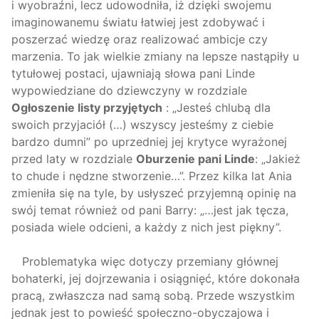
i wyobraźni, lecz udowodniła, iż dzięki swojemu
imaginowanemu światu łatwiej jest zdobywać i
poszerzać wiedzę oraz realizować ambicje czy
marzenia. To jak wielkie zmiany na lepsze nastąpiły u
tytułowej postaci, ujawniają słowa pani Linde
wypowiedziane do dziewczyny w rozdziale
Ogłoszenie listy przyjętych
: „Jesteś chlubą dla
swoich przyjaciół (…) wszyscy jesteśmy z ciebie
bardzo dumni” po uprzedniej jej krytyce wyrażonej
przed laty w rozdziale
Oburzenie pani Linde
: „Jakież
to chude i nędzne stworzenie…”. Przez kilka lat Ania
zmieniła się na tyle, by usłyszeć przyjemną opinię na
swój temat również od pani Barry: „…jest jak tęcza,
posiada wiele odcieni, a każdy z nich jest piękny”.
Problematyka więc dotyczy przemiany głównej
bohaterki, jej dojrzewania i osiągnięć, które dokonała
pracą, zwłaszcza nad samą sobą. Przede wszystkim
jednak jest to powieść społeczno-obyczajowa i