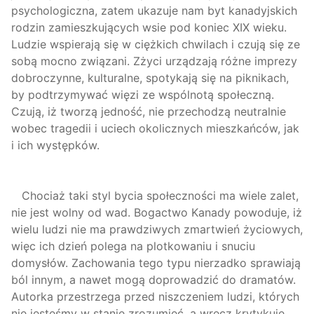
psychologiczna, zatem ukazuje nam byt kanadyjskich
rodzin zamieszkujących wsie pod koniec XIX wieku.
Ludzie wspierają się w ciężkich chwilach i czują się ze
sobą mocno związani. Zżyci urządzają różne imprezy
dobroczynne, kulturalne, spotykają się na piknikach,
by podtrzymywać więzi ze wspólnotą społeczną.
Czują, iż tworzą jedność, nie przechodzą neutralnie
wobec tragedii i uciech okolicznych mieszkańców, jak
i ich występków.
Chociaż taki styl bycia społeczności ma wiele zalet,
nie jest wolny od wad. Bogactwo Kanady powoduje, iż
wielu ludzi nie ma prawdziwych zmartwień życiowych,
więc ich dzień polega na plotkowaniu i snuciu
domysłów. Zachowania tego typu nierzadko sprawiają
ból innym, a nawet mogą doprowadzić do dramatów.
Autorka przestrzega przed niszczeniem ludzi, których
nie jesteśmy w stanie zrozumieć, a wręcz krytykuje