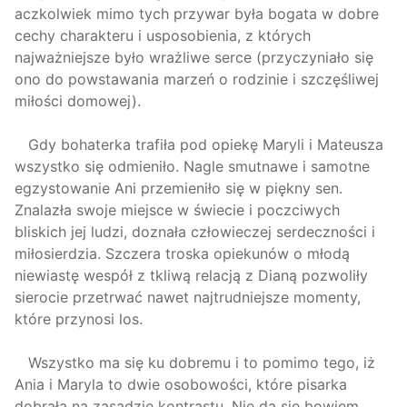
aczkolwiek mimo tych przywar była bogata w dobre
cechy charakteru i usposobienia, z których
najważniejsze było wrażliwe serce (przyczyniało się
ono do powstawania marzeń o rodzinie i szczęśliwej
miłości domowej).
Gdy bohaterka trafiła pod opiekę Maryli i Mateusza
wszystko się odmieniło. Nagle smutnawe i samotne
egzystowanie Ani przemieniło się w piękny sen.
Znalazła swoje miejsce w świecie i poczciwych
bliskich jej ludzi, doznała człowieczej serdeczności i
miłosierdzia. Szczera troska opiekunów o młodą
niewiastę wespół z tkliwą relacją z Dianą pozwoliły
sierocie przetrwać nawet najtrudniejsze momenty,
które przynosi los.
Wszystko ma się ku dobremu i to pomimo tego, iż
Ania i Maryla to dwie osobowości, które pisarka
dobrała na zasadzie kontrastu. Nie da się bowiem