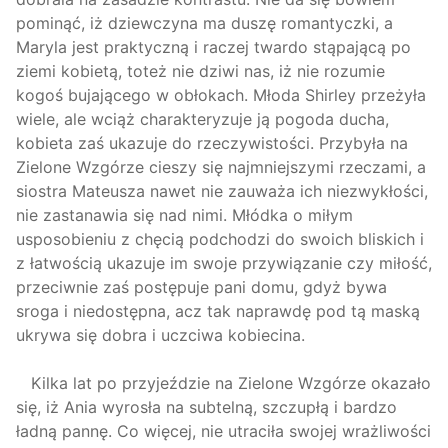
pominąć, iż dziewczyna ma duszę romantyczki, a
Maryla jest praktyczną i raczej twardo stąpającą po
ziemi kobietą, toteż nie dziwi nas, iż nie rozumie
kogoś bujającego w obłokach. Młoda Shirley przeżyła
wiele, ale wciąż charakteryzuje ją pogoda ducha,
kobieta zaś ukazuje do rzeczywistości. Przybyła na
Zielone Wzgórze cieszy się najmniejszymi rzeczami, a
siostra Mateusza nawet nie zauważa ich niezwykłości,
nie zastanawia się nad nimi. Młódka o miłym
usposobieniu z chęcią podchodzi do swoich bliskich i
z łatwością ukazuje im swoje przywiązanie czy miłość,
przeciwnie zaś postępuje pani domu, gdyż bywa
sroga i niedostępna, acz tak naprawdę pod tą maską
ukrywa się dobra i uczciwa kobiecina.
Kilka lat po przyjeździe na Zielone Wzgórze okazało
się, iż Ania wyrosła na subtelną, szczupłą i bardzo
ładną pannę. Co więcej, nie utraciła swojej wrażliwości