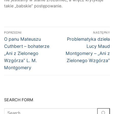
takie „babskie” postępowanie.
Nawigacja
POPRZEDNI
NASTĘPNY
wpisu
Poprzedni
Następny
O panu Mateuszu
Problematyka dzieła
wpis:
wpis:
Cuthbert – bohaterze
Lucy Maud
„Ani z Zielonego
Montgomery – „Ani z
Wzgórza” L. M.
Zielonego Wzgórza”
Montgomery
SEARCH FORM
Szukaj: