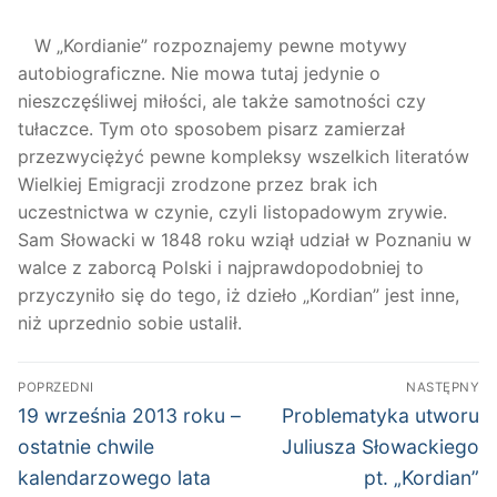
W „Kordianie” rozpoznajemy pewne motywy
autobiograficzne. Nie mowa tutaj jedynie o
nieszczęśliwej miłości, ale także samotności czy
tułaczce. Tym oto sposobem pisarz zamierzał
przezwyciężyć pewne kompleksy wszelkich literatów
Wielkiej Emigracji zrodzone przez brak ich
uczestnictwa w czynie, czyli listopadowym zrywie.
Sam Słowacki w 1848 roku wziął udział w Poznaniu w
walce z zaborcą Polski i najprawdopodobniej to
przyczyniło się do tego, iż dzieło „Kordian” jest inne,
niż uprzednio sobie ustalił.
Nawigacja
POPRZEDNI
NASTĘPNY
wpisu
Poprzedni
Następny
19 września 2013 roku –
Problematyka utworu
wpis:
wpis:
ostatnie chwile
Juliusza Słowackiego
kalendarzowego lata
pt. „Kordian”