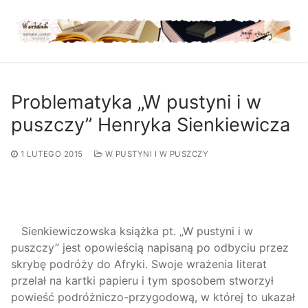
Przejdź
do
treści
Problematyka „W pustyni i w
puszczy” Henryka Sienkiewicza
1 LUTEGO 2015
W PUSTYNI I W PUSZCZY
Sienkiewiczowska książka pt. „W pustyni i w
puszczy” jest opowieścią napisaną po odbyciu przez
skrybę podróży do Afryki. Swoje wrażenia literat
przelał na kartki papieru i tym sposobem stworzył
powieść podróżniczo-przygodową, w której to ukazał