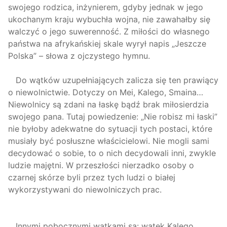
swojego rodzica, inżynierem, gdyby jednak w jego
ukochanym kraju wybuchła wojna, nie zawahałby się
walczyć o jego suwerenność. Z miłości do własnego
państwa na afrykańskiej skale wyrył napis „Jeszcze
Polska” – słowa z ojczystego hymnu.
Do wątków uzupełniających zalicza się ten prawiący
o niewolnictwie. Dotyczy on Mei, Kalego, Smaina…
Niewolnicy są zdani na łaskę bądź brak miłosierdzia
swojego pana. Tutaj powiedzenie: „Nie robisz mi łaski”
nie byłoby adekwatne do sytuacji tych postaci, które
musiały być posłuszne właścicielowi. Nie mogli sami
decydować o sobie, to o nich decydowali inni, zwykle
ludzie majętni. W przeszłości nierzadko osoby o
czarnej skórze byli przez tych ludzi o białej
wykorzystywani do niewolniczych prac.
Innymi pobocznymi wątkami są: wątek Kalego,