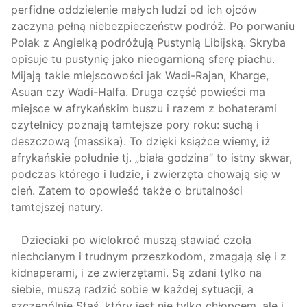
perfidne oddzielenie małych ludzi od ich ojców
zaczyna pełną niebezpieczeństw podróż. Po porwaniu
Polak z Angielką podróżują Pustynią Libijską. Skryba
opisuje tu pustynię jako nieogarnioną sferę piachu.
Mijają takie miejscowości jak Wadi-Rajan, Kharge,
Asuan czy Wadi-Halfa. Druga część powieści ma
miejsce w afrykańskim buszu i razem z bohaterami
czytelnicy poznają tamtejsze pory roku: suchą i
deszczową (massika). To dzięki książce wiemy, iż
afrykańskie południe tj. „biała godzina” to istny skwar,
podczas którego i ludzie, i zwierzęta chowają się w
cień. Zatem to opowieść także o brutalności
tamtejszej natury.
Dzieciaki po wielokroć muszą stawiać czoła
niechcianym i trudnym przeszkodom, zmagają się i z
kidnaperami, i ze zwierzętami. Są zdani tylko na
siebie, muszą radzić sobie w każdej sytuacji, a
szczególnie Staś, który jest nie tylko chłopcem, ale i