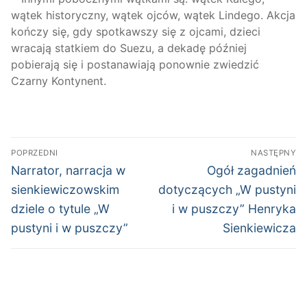
wątek historyczny, wątek ojców, wątek Lindego. Akcja
kończy się, gdy spotkawszy się z ojcami, dzieci
wracają statkiem do Suezu, a dekadę później
pobierają się i postanawiają ponownie zwiedzić
Czarny Kontynent.
Nawigacja
POPRZEDNI
NASTĘPNY
wpisu
Poprzedni
Następny
Narrator, narracja w
Ogół zagadnień
wpis:
wpis:
sienkiewiczowskim
dotyczących „W pustyni
dziele o tytule „W
i w puszczy” Henryka
pustyni i w puszczy”
Sienkiewicza