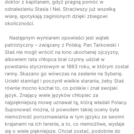
doktor z kapitanem, gdyż pragną pomóc w
odnalezieniu Stasia i Nel. Straciwszy już wszelką
wiarę, spotykają zaginionych dzięki zbiegowi
okoliczności.
Następnym wymiarem opowieści jest wątek
patriotyczny – związany z Polską. Pan Tarkowski i
Staś nie mogli wrócić na łono ukochanej ojczyzny,
albowiem tata chłopca brał czynny udział w
powstaniu styczniowym w 1863 roku, w którym został
ranny. Skazano go wówczas na zesłanie na Syberię.
Uciekł stamtąd i poczynił wielkie starania, żeby Staś
równie mocno kochał to, co polskie i znał swojski
język. Znający wiele języków chłopiec za
najpiękniejszą mowę uznawał tą, którą władali Polacy.
Suponować można, iż powodem takiej oceny była
niemożność porozmawiania w tym języku ze swoimi
krajanami na ich terenie, a to, co niemożliwe, wydaje
się o wiele piękniejsze. Chciał zostać, podobnie do