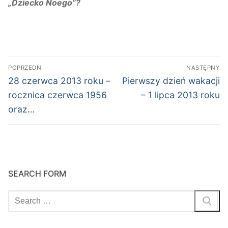
„Dziecko Noego”?
Nawigacja
POPRZEDNI
NASTĘPNY
wpisu
Poprzedni
Następny
28 czerwca 2013 roku –
Pierwszy dzień wakacji
wpis:
wpis:
rocznica czerwca 1956
– 1 lipca 2013 roku
oraz…
SEARCH FORM
Szukaj: