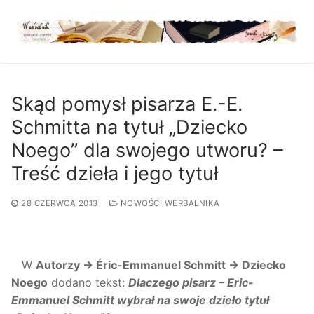
Przejdź
do
treści
Skąd pomysł pisarza E.-E.
Schmitta na tytuł „Dziecko
Noego” dla swojego utworu? –
Treść dzieła i jego tytuł
28 CZERWCA 2013
NOWOŚCI WERBALNIKA
W
Autorzy →
Éric-Emmanuel Schmitt → Dziecko
Noego
dodano tekst:
Dlaczego pisarz – Eric-
Emmanuel Schmitt wybrał na swoje dzieło tytuł