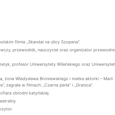
olskim filmie „
Skandal na ulicy Szopena”.
nawczy, przewodnik, nauczyciel oraz organizator przewodn
eoretyk, profesor Uniwersytety Wileńskiego oraz Uniwersyte
ka, żona Władysława Broniewskiego i matka aktorki – Marii
, zagrała w filmach: „Czarna perła” i „Granica”.
ofiara zbrodni katyńskiej.
eatralny.
ozytor.