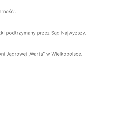
rność”.
zki podtrzymany przez Sąd Najwyższy.
wni Jądrowej „Warta” w Wielkopolsce.