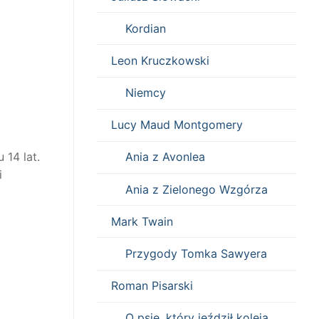
Kordian
Leon Kruczkowski
Niemcy
Lucy Maud Montgomery
 14 lat.
Ania z Avonlea
i
Ania z Zielonego Wzgórza
Mark Twain
Przygody Tomka Sawyera
Roman Pisarski
O psie, który jeździł koleją