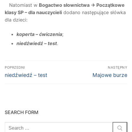
Natomiast w
Bogactwo słownictwa →
Początkowe
klasy SP – dla nauczycieli
dodano następujące słówka
dla dzieci:
koperta – ćwiczenia
;
niedźwiedź – test
.
Nawigacja
POPRZEDNI
NASTĘPNY
wpisu
Poprzedni
Następny
niedźwiedź – test
Majowe burze
wpis:
wpis:
SEARCH FORM
Szukaj: