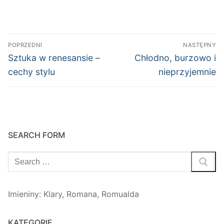
Nawigacja
POPRZEDNI
NASTĘPNY
wpisu
Poprzedni
Następny
Sztuka w renesansie –
Chłodno, burzowo i
wpis:
wpis:
cechy stylu
nieprzyjemnie
SEARCH FORM
Szukaj:
Imieniny
:
Klary
,
Romana
,
Romualda
KATEGORIE