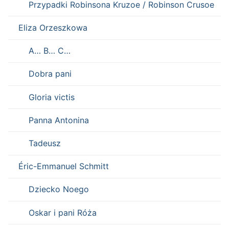
Przypadki Robinsona Kruzoe / Robinson Crusoe
Eliza Orzeszkowa
A… B… C…
Dobra pani
Gloria victis
Panna Antonina
Tadeusz
Éric-Emmanuel Schmitt
Dziecko Noego
Oskar i pani Róża