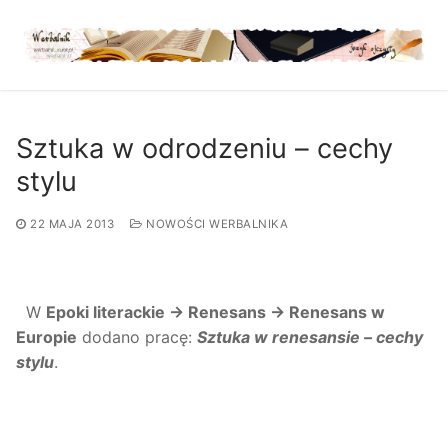
Przejdź
do
treści
Sztuka w odrodzeniu – cechy
stylu
22 MAJA 2013
NOWOŚCI WERBALNIKA
W
Epoki literackie → Renesans → Renesans w
Europie
dodano pracę:
Sztuka w renesansie – cechy
stylu
.