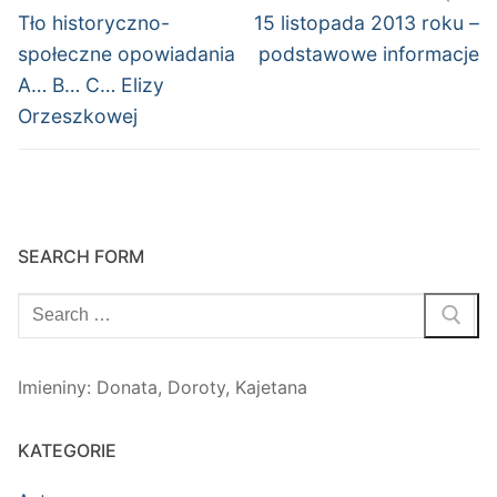
wpisu
Poprzedni
Następny
Tło historyczno-
15 listopada 2013 roku –
wpis:
wpis:
społeczne opowiadania
podstawowe informacje
A… B… C… Elizy
Orzeszkowej
SEARCH FORM
Szukaj:
Imieniny
:
Donata
,
Doroty
,
Kajetana
KATEGORIE