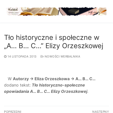
Przejdź
do
treści
Tło historyczne i społeczne w
„A… B… C…” Elizy Orzeszkowej
14 LISTOPADA 2013
NOWOŚCI WERBALNIKA
W
Autorzy → Eliza Orzeszkowa → A… B… C…
dodano tekst:
Tło historyczno-społeczne
opowiadania A… B… C… Elizy Orzeszkowej
.
Nawigacja
POPRZEDNI
NASTĘPNY