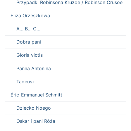
Przypadki Robinsona Kruzoe / Robinson Crusoe
Eliza Orzeszkowa
A… B… C…
Dobra pani
Gloria victis
Panna Antonina
Tadeusz
Éric-Emmanuel Schmitt
Dziecko Noego
Oskar i pani Róża