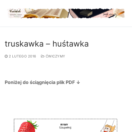
Przejdź
do
treści
truskawka – huśtawka
2 LUTEGO 2016
ĆWICZYMY
Poniżej do ściągnięcia plik PDF ↓