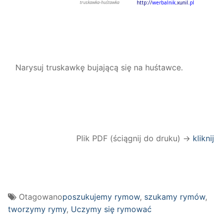
Narysuj truskawkę bujającą się na huśtawce.
Plik PDF (ściągnij do druku) →
kliknij
Otagowano
poszukujemy rymow
,
szukamy rymów
,
tworzymy rymy
,
Uczymy się rymować