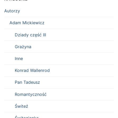
Autorzy
Adam Mickiewicz
Dziady część III
Grażyna
Inne
Konrad Wallenrod
Pan Tadeusz
Romantyczność
Świteź
Świtezianka