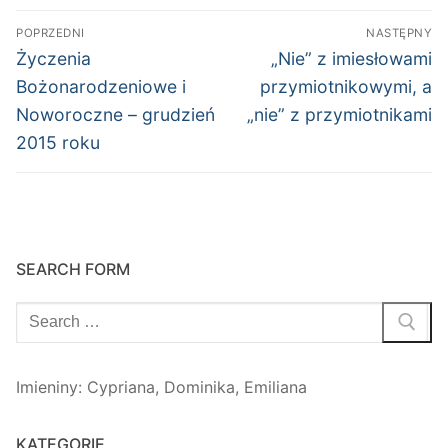
Nawigacja
POPRZEDNI
NASTĘPNY
wpisu
Poprzedni
Następny
Życzenia
„Nie” z imiesłowami
wpis:
wpis:
Bożonarodzeniowe i
przymiotnikowymi, a
Noworoczne – grudzień
„nie” z przymiotnikami
2015 roku
SEARCH FORM
Szukaj:
Imieniny
:
Cypriana
,
Dominika
,
Emiliana
KATEGORIE