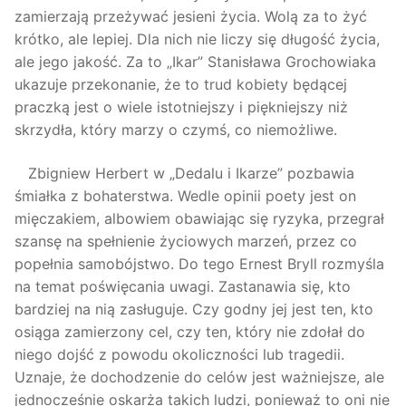
zamierzają przeżywać jesieni życia. Wolą za to żyć
krótko, ale lepiej. Dla nich nie liczy się długość życia,
ale jego jakość. Za to „Ikar” Stanisława Grochowiaka
ukazuje przekonanie, że to trud kobiety będącej
praczką jest o wiele istotniejszy i piękniejszy niż
skrzydła, który marzy o czymś, co niemożliwe.
Zbigniew Herbert w „Dedalu i Ikarze” pozbawia
śmiałka z bohaterstwa. Wedle opinii poety jest on
mięczakiem, albowiem obawiając się ryzyka, przegrał
szansę na spełnienie życiowych marzeń, przez co
popełnia samobójstwo. Do tego Ernest Bryll rozmyśla
na temat poświęcania uwagi. Zastanawia się, kto
bardziej na nią zasługuje. Czy godny jej jest ten, kto
osiąga zamierzony cel, czy ten, który nie zdołał do
niego dojść z powodu okoliczności lub tragedii.
Uznaje, że dochodzenie do celów jest ważniejsze, ale
jednocześnie oskarża takich ludzi, ponieważ to oni nie