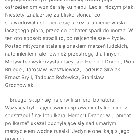
ostrzeżeniom wzniósł się ku niebu. Leciał niczym ptak.
Niestety, znalazł się za blisko słońca, co
spowodowało stopienie się przez promienie wosku
łączącego pióra, przez co bohater spadł do morza. W
ten oto sposób stracił to, co najcenniejsze – życie.
Postać mityczna stała się znakiem marzeń ludzkich,
natchnieniem, ale również przestrogą dla innych.
Motyw ten wykorzystali tacy jak: Herbert Draper, Piotr
Bruegel, Jarosław Iwaszkiewicz, Tadeusz Śliwiak,
Ernest Bryll, Tadeusz Różewicz, Stanisław
Grochowiak.
Bruegel skupił się na chwili śmierci bohatera.
Wszyscy byli zajęci swoimi sprawami i tylko malarz
spostrzegł finał lotu Ikara. Herbert Draper w „Lament
po Ikarze” ukazał pochylające się nad umarłym
marzycielem wodne rusałki. Jedynie one łkają z jego
powodu.