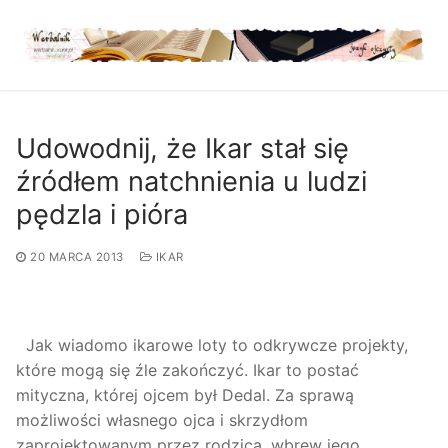
Przejdź
do
treści
Udowodnij, że Ikar stał się
źródłem natchnienia u ludzi
pędzla i pióra
20 MARCA 2013
IKAR
Jak wiadomo ikarowe loty to odkrywcze projekty,
które mogą się źle zakończyć. Ikar to postać
mityczna, której ojcem był Dedal. Za sprawą
możliwości własnego ojca i skrzydłom
zaprojektowanym przez rodzica, wbrew jego