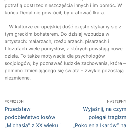
potrafią dostrzec nieszczęścia innych i im pomóc. W
końcu Dedal nie powrócił, by uratować Ikara.
W kulturze europejskiej dość często stykamy się z
tym greckim bohaterem. Do dzisiaj wzbudza w
artystach: malarzach, rzeźbiarzach, pisarzach i
filozofach wiele pomysłów, z których powstają nowe
dzieła. To także motywacja dla psychologów i
socjologów, by poznawać ludzkie zachowania, które –
pomimo zmieniającego się świata – zwykle pozostają
niezmienne.
Nawigacja
POPRZEDNI
NASTĘPNY
wpisu
Poprzedni
Następny
Przedstaw
Wyjaśnij, na czym
wpis:
wpis:
podobieństwo losów
polegał tragizm
„Michasia” z XX wieku i
„Pokolenia Ikarów” na