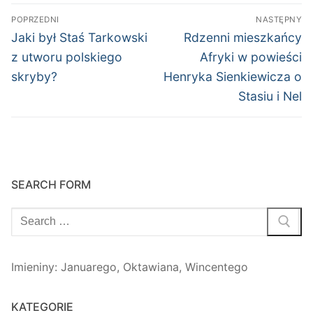
Nawigacja
POPRZEDNI
NASTĘPNY
wpisu
Poprzedni
Następny
Jaki był Staś Tarkowski
Rdzenni mieszkańcy
wpis:
wpis:
z utworu polskiego
Afryki w powieści
skryby?
Henryka Sienkiewicza o
Stasiu i Nel
SEARCH FORM
Szukaj:
Imieniny
:
Januarego
,
Oktawiana
,
Wincentego
KATEGORIE