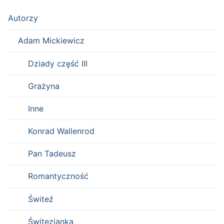
Autorzy
Adam Mickiewicz
Dziady część III
Grażyna
Inne
Konrad Wallenrod
Pan Tadeusz
Romantyczność
Świteź
Świtezianka