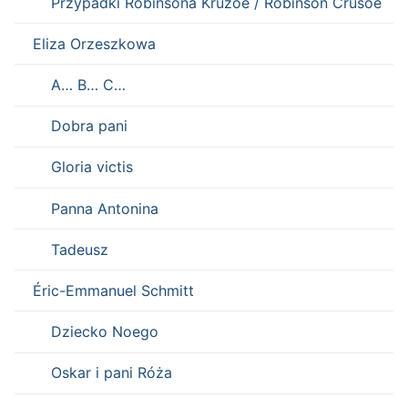
Przypadki Robinsona Kruzoe / Robinson Crusoe
Eliza Orzeszkowa
A… B… C…
Dobra pani
Gloria victis
Panna Antonina
Tadeusz
Éric-Emmanuel Schmitt
Dziecko Noego
Oskar i pani Róża