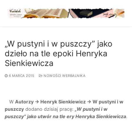
Przejdź
do
treści
„W pustyni i w puszczy” jako
dzieło na tle epoki Henryka
Sienkiewicza
6 MARCA 2015
NOWOŚCI WERBALNIKA
W
Autorzy → Henryk Sienkiewicz → W pustyni i w
puszczy
dodano dzisiaj pracę:
„W pustyni i w
puszczy” jako utwór na tle ery Henryka Sienkiewicza
.