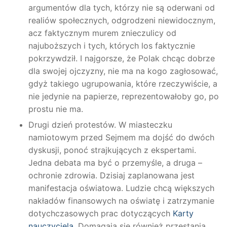
argumentów dla tych, którzy nie są oderwani od
realiów społecznych, odgrodzeni niewidocznym,
acz faktycznym murem znieczulicy od
najuboższych i tych, których los faktycznie
pokrzywdził. I najgorsze, że Polak chcąc dobrze
dla swojej ojczyzny, nie ma na kogo zagłosować,
gdyż takiego ugrupowania, które rzeczywiście, a
nie jedynie na papierze, reprezentowałoby go, po
prostu nie ma.
Drugi dzień protestów. W miasteczku
namiotowym przed Sejmem ma dojść do dwóch
dyskusji, ponoć strajkujących z ekspertami.
Jedna debata ma być o przemyśle, a druga –
ochronie zdrowia. Dzisiaj zaplanowana jest
manifestacja oświatowa. Ludzie chcą większych
nakładów finansowych na oświatę i zatrzymanie
dotychczasowych prac dotyczących
Karty
nauczyciela
. Domagają się również przestania