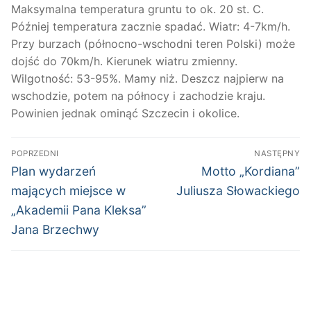
Maksymalna temp
eratura
g
runtu to ok.
20
st. C.
Później temperatura zacznie spadać. Wiatr: 4-7km/h.
Przy burzach (północno-wschodni teren Polski) może
doj
ś
ć do 70km/h.
Kierunek wiatru zmienny.
Wilgotność: 53-
95
%.
Mamy niż.
Deszcz najpierw na
wschodzie
, potem
na północy i zachodzie
kraju
.
Powinien jednak ominąć Szczecin i okolice.
Nawigacja
POPRZEDNI
NASTĘPNY
wpisu
Poprzedni
Następny
Plan wydarzeń
Motto „Kordiana”
wpis:
wpis:
mających miejsce w
Juliusza Słowackiego
„Akademii Pana Kleksa”
Jana Brzechwy