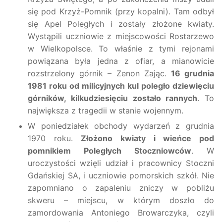
się pod Krzyż-Pomnik (przy kopalni). Tam odbył
się Apel Poległych i zostały złożone kwiaty.
Wystąpili uczniowie z miejscowości Rostarzewo
w Wielkopolsce. To właśnie z tymi rejonami
powiązana była jedna z ofiar, a mianowicie
rozstrzelony górnik – Zenon Zając.
16 grudnia
1981 roku od milicyjnych kul poległo dziewięciu
górników, kilkudziesięciu zostało rannych
. To
największa z tragedii w stanie wojennym.
W poniedziałek obchody wydarzeń z grudnia
1970 roku.
Złożono kwiaty i wieńce pod
pomnikiem Poległych Stoczniowców
. W
uroczystości wzięli udział i pracownicy Stoczni
Gdańskiej SA, i uczniowie pomorskich szkół. Nie
zapomniano o zapaleniu zniczy w pobliżu
skweru – miejscu, w którym doszło do
zamordowania Antoniego Browarczyka, czyli