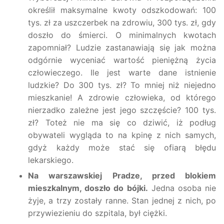
określił maksymalne kwoty odszkodowań:
100
tys. zł za uszczerbek na zdrowiu, 300 tys. zł, gdy
doszło do śmierci. O minimalnych kwotach
zapomniał? Ludzie zastanawiają się jak można
odgórnie wyceniać wartość pieniężną życia
człowieczego. Ile jest warte dane istnienie
ludzkie? Do 300 tys. zł? To mniej niż niejedno
mieszkanie! A zdrowie człowieka, od którego
nierzadko zależne jest jego szczęście? 100 tys.
zł? Toteż nie ma się co dziwić, iż
podług
obywateli
wygląda to na kpinę z nich samych,
gdyż każdy może stać się ofiar
ą
błędu
lekarskiego.
Na warszawskiej Pradze,
przed blokiem
mieszkalnym,
doszło do bójki.
Jedna osoba nie
żyje, a trzy zostały ranne. Stan jednej z nich, po
przywiezieniu do szpitala, był ciężki.