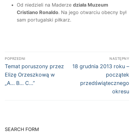
Od niedzieli na Maderze
działa Muzeum
Cristiano Ronaldo
. Na jego otwarciu obecny był
sam portugalski piłkarz.
Nawigacja
POPRZEDNI
NASTĘPNY
wpisu
Poprzedni
Następny
Temat poruszony przez
18 grudnia 2013 roku –
wpis:
wpis:
Elizę Orzeszkową w
początek
„A… B… C…”
przedświątecznego
okresu
SEARCH FORM