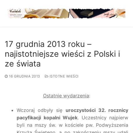
Przejdź
do
treści
17 grudnia 2013 roku –
najistotniejsze wieści z Polski i
ze świata
16 GRUDNIA 2013
ISTOTNE WIEŚCI
Ostatnie wydarzenia
:
Wczoraj odbyły się
uroczystości 32. rocznicy
pacyfikacji kopalni Wujek
. Uczestnicy najpierw
byli na mszy św. w kościele pw. Podwyższenia
Krzyża Świętego, a po zakończeniu mszy udali