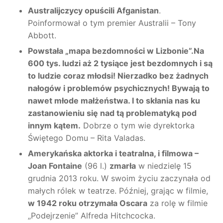
Australijczycy opuścili Afganistan
.
Poinformował o tym premier Australii – Tony
Abbott.
Powstała „mapa bezdomności w Lizbonie”.
N
a
600 tys. ludzi aż 2 tysiące jest bezdomnych i są
to
ludzie
coraz młodsi!
Nierzadko bez żadnych
nałogów
i problemów psychicznych
!
Bywają to
nawet młode małżeństwa.
I to skłania nas ku
zastanowieniu się nad tą problematyką pod
innym kątem.
Dobrze o tym wie dyrektorka
Świętego Domu – Rita Valadas.
Amerykańska
aktorka i teatralna, i filmowa –
Joan Fontaine
(96 l.)
zmarła
w niedzielę 15
grudnia 2013 roku. W swoim życiu zaczynała od
małych rólek w teatrze. Później, grając w filmie,
w 1942 roku
o
trzymała Oscara
za rolę w filmie
„Podejrzenie” Alfreda Hitchcocka.