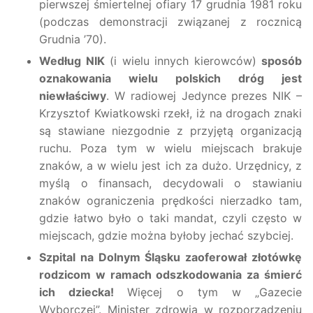
pierwszej śmiertelnej ofiary 17 grudnia 1981 roku
(podczas demonstracji związanej z rocznicą
Grudnia ’70).
Według NIK
(i wielu innych kierowców)
sposób
oznakowania wielu polskich dróg jest
niewłaściwy
. W radiowej Jedynce prezes NIK –
Krzysztof Kwiatkowski rzekł, iż na drogach znaki
są stawiane niezgodnie z przyjętą organizacją
ruchu. Poza tym w wielu miejscach brakuje
znaków, a w wielu jest ich za dużo. Urzędnicy, z
myślą o finansach, decydowali o stawianiu
znaków ograniczenia prędkości nierzadko tam,
gdzie łatwo było o taki mandat, czyli często w
miejscach, gdzie można byłoby jechać szybciej.
Szpital na Dolnym Śląsku zaoferował złotówkę
rodzicom w ramach odszkodowania za śmierć
ich dziecka!
Więcej o tym w „Gazecie
Wyborczej”.
Minister zdrowia w rozporządzeniu