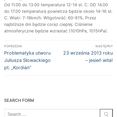
Od 11.00 do 13.00 temperatura 12-14 st. C. OD 14.00
do 17.00 temperatura powietrza będzie około 14-16 st.
C. Wiatr: 7-18km/h. Wilgotność: 60-91%. Przez
najbliższe dni będzie coraz cieplej. Ciśnienie
atmosferyczne będzie wzrastać (1010hPa, 1015hPa).
Nawigacja
POPRZEDNI
NASTĘPNY
wpisu
Poprzedni
Następny
Problematyka utworu
23 września 2013 roku
wpis:
wpis:
Juliusza Słowackiego
– jesień wita!
pt. „Kordian”
SEARCH FORM
Szukaj: