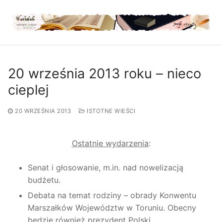
Przejdź
do
treści
20 września 2013 roku – nieco
cieplej
20 WRZEŚNIA 2013
ISTOTNE WIEŚCI
Ostatnie wydarzenia
:
Senat i głosowanie, m.in. nad nowelizacją
budżetu.
Debata na temat rodziny – obrady Konwentu
Marszałków Województw w Toruniu. Obecny
będzie również prezydent Polski.