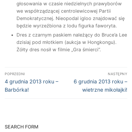
głosowania w czasie niedzielnych prawyborów
we współrządzącej centrolewicowej Partii
Demokratycznej. Nieopodal igloo znajdować się
będzie wyrzeźbiona z lodu figurka faworyta.
Dres z czarnym paskiem należący do Bruce’a Lee
dzisiaj pod młotkiem (aukcja w Hongkongu).
Żółty dres nosił w filmie „Gra śmierci”.
Nawigacja
POPRZEDNI
NASTĘPNY
wpisu
Poprzedni
Następny
4 grudnia 2013 roku –
6 grudnia 2013 roku –
wpis:
wpis:
Barbórka!
wietrzne mikołajki!
SEARCH FORM