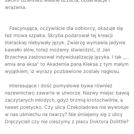
wrażenia.
Fascynująca, oczywiście dla odbiorcy, okazuje się
też mowa szpaka. Skryba podarował tej kreacji
literackiej niebywały język. Zwierzę wymawia jedynie
kawałki słów, toteż możemy stwierdzić, iż Jan
Brzechwa zastosował indywidualizację języka. I tak „…
emia ana eksa” to Akademia pana Kleksa z tym małym
wyjątkiem, iż wyrazy pozbawione zostały nagłosu.
Interesujące i dość pomysłowe bywa również
nazewnictwo zawarte w utworze. Nazwy miejsc bawią
zaczytanych młodych, gdyż brzmią krotochwilnie, a
nawet poetycko. Czy ulica Czekoladowa nie wywołuje
w nas uśmiechu na twarzy? Nie śmiejemy się z ulicy
Dręczycieli czy nie cieszymy z placu Doktora Dolittle?