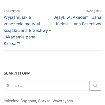
Nawigacja
POPRZEDNI
NASTĘPNY
wpisu
Poprzedni
Następny
Wyjaśnij, jakie
Język w „Akademii pana
wpis:
wpis:
znaczenie ma tytuł
Kleksa” Jana Brzechwy
książki Jana Brzechwy –
„Akademia pana
Kleksa”?
SEARCH FORM
Szukaj:
Imieniny
:
Bogdana
,
Borysa
,
Wawrzyńca