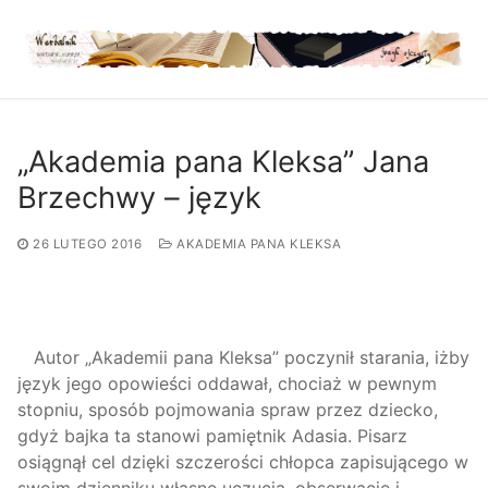
Przejdź
do
treści
„Akademia pana Kleksa” Jana
Brzechwy – język
26 LUTEGO 2016
AKADEMIA PANA KLEKSA
Autor „Akademii pana Kleksa” poczynił starania, iżby
język jego opowieści oddawał, chociaż w pewnym
stopniu, sposób pojmowania spraw przez dziecko,
gdyż bajka ta stanowi pamiętnik Adasia. Pisarz
osiągnął cel dzięki szczerości chłopca zapisującego w
swoim dzienniku własne uczucia, obserwacje i