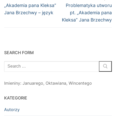
wpisu
Poprzedni
Następny
„Akademia pana Kleksa”
Problematyka utworu
wpis:
wpis:
Jana Brzechwy – język
pt. „Akademia pana
Kleksa” Jana Brzechwy
SEARCH FORM
Szukaj:
Imieniny
:
Januarego
,
Oktawiana
,
Wincentego
KATEGORIE
Autorzy