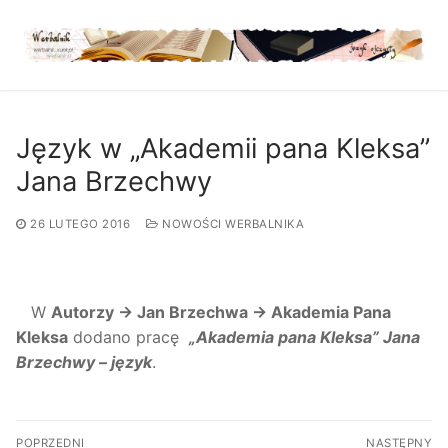
Przejdź
do
treści
Język w „Akademii pana Kleksa”
Jana Brzechwy
26 LUTEGO 2016
NOWOŚCI WERBALNIKA
W
Autorzy → Jan Brzechwa → Akademia Pana
Kleksa
dodano pracę
„Akademia pana Kleksa” Jana
Brzechwy – język
.
Nawigacja
POPRZEDNI
NASTĘPNY