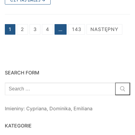
CZYTAJ DALEJ →
Stronicowanie
1
2
3
4
…
143
NASTĘPNY
wpisów
SEARCH FORM
Szukaj:
Imieniny
:
Cypriana
,
Dominika
,
Emiliana
KATEGORIE