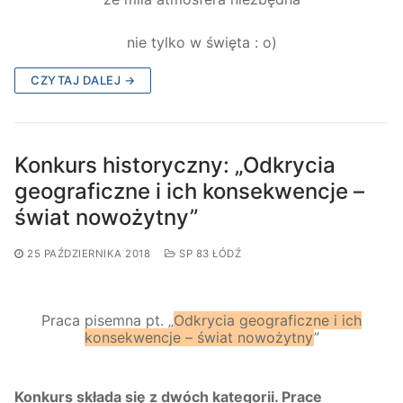
nie tylko w święta : o)
CZYTAJ DALEJ →
Konkurs historyczny: „Odkrycia
geograficzne i ich konsekwencje –
świat nowożytny”
25 PAŹDZIERNIKA 2018
SP 83 ŁÓDŹ
Praca pisemna pt. „
Odkrycia geograficzne i ich
konsekwencje – świat nowożytny
”
Konkurs składa się z dwóch kategorii. Prace