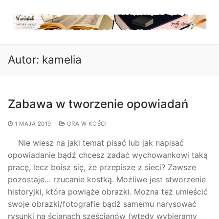
Przejdź
do
treści
Autor:
kamelia
Zabawa w tworzenie opowiadań
1 MAJA 2019
GRA W KOŚCI
Nie wiesz na jaki temat pisać lub jak napisać
opowiadanie bądź chcesz zadać wychowankowi taką
pracę, lecz boisz się, że przepisze z sieci? Zawsze
pozostaje… rzucanie kostką. Możliwe jest stworzenie
historyjki, która powiąże obrazki. Można też umieścić
swoje obrazki/fotografie bądź samemu narysować
rysunki na ścianach sześcianów (wtedy wybieramy